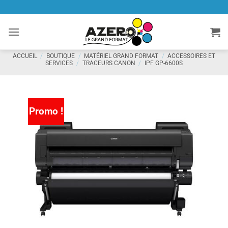
Passer
au
contenu
ACCUEIL
/
BOUTIQUE
/
MATÉRIEL GRAND FORMAT
/
ACCESSOIRES ET
SERVICES
/
TRACEURS CANON
/
IPF GP-6600S
Promo !