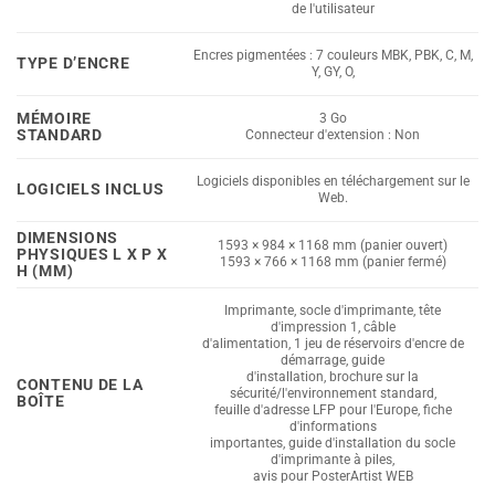
de l'utilisateur
Encres pigmentées : 7 couleurs MBK, PBK, C, M,
TYPE D’ENCRE
Y, GY, O,
MÉMOIRE
3 Go
STANDARD
Connecteur d'extension : Non
Logiciels disponibles en téléchargement sur le
LOGICIELS INCLUS
Web.
DIMENSIONS
1593 × 984 × 1168 mm (panier ouvert)
PHYSIQUES L X P X
1593 × 766 × 1168 mm (panier fermé)
H (MM)
Imprimante, socle d'imprimante, tête
d'impression 1, câble
d'alimentation, 1 jeu de réservoirs d'encre de
démarrage, guide
d'installation, brochure sur la
CONTENU DE LA
sécurité/l'environnement standard,
BOÎTE
feuille d'adresse LFP pour l'Europe, fiche
d'informations
importantes, guide d'installation du socle
d'imprimante à piles,
avis pour PosterArtist WEB