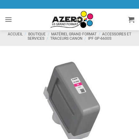
Passer
au
contenu
ACCUEIL
/
BOUTIQUE
/
MATÉRIEL GRAND FORMAT
/
ACCESSOIRES ET
SERVICES
/
TRACEURS CANON
/
IPF GP-6600S