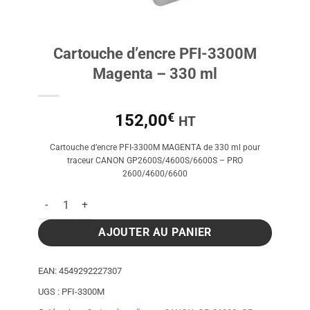
Cartouche d’encre PFI-3300M
Magenta – 330 ml
€
152,00
HT
Cartouche d’encre PFI-3300M MAGENTA de 330 ml pour
traceur CANON GP2600S/4600S/6600S – PRO
2600/4600/6600
quantité de Cartouche d'encre PFI-3300M Magenta - 330 ml
AJOUTER AU PANIER
EAN:
4549292227307
UGS :
PFI-3300M