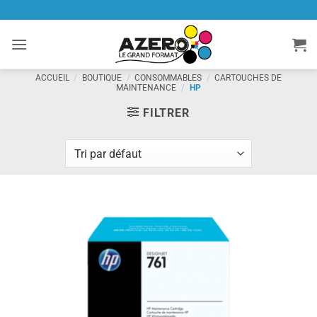
Passer
au
contenu
ACCUEIL
/
BOUTIQUE
/
CONSOMMABLES
/
CARTOUCHES DE
MAINTENANCE
/
HP
FILTRER