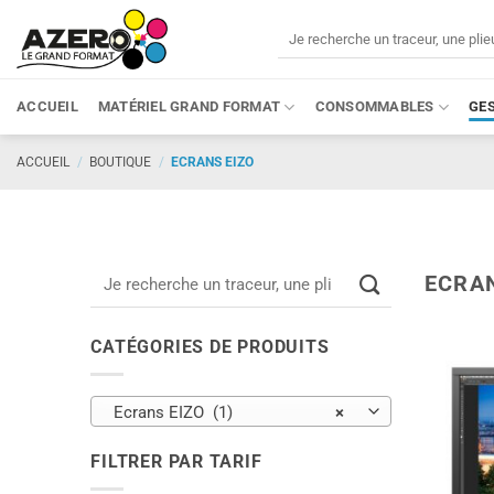
Passer
Recherche
au
pour :
contenu
ACCUEIL
MATÉRIEL GRAND FORMAT
CONSOMMABLES
GE
ACCUEIL
/
BOUTIQUE
/
ECRANS EIZO
Recherche
ECRA
pour :
CATÉGORIES DE PRODUITS
Ecrans EIZO (1)
×
FILTRER PAR TARIF