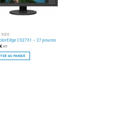
 EIZO
olorEdge CS2731 – 27 pouces
€
HT
TER AU PANIER