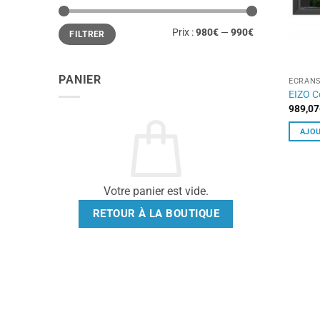
Prix
Prix
Prix :
980€
—
990€
FILTRER
min
max
PANIER
ECRANS
EIZO C
989,07
AJOU
Votre panier est vide.
RETOUR À LA BOUTIQUE