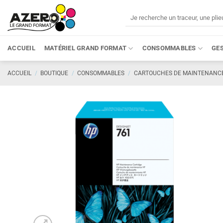
Passer
Recherche
au
pour :
contenu
ACCUEIL
MATÉRIEL GRAND FORMAT
CONSOMMABLES
GE
ACCUEIL
/
BOUTIQUE
/
CONSOMMABLES
/
CARTOUCHES DE MAINTENANC