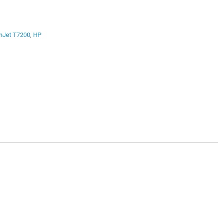
nJet T7200
,
HP