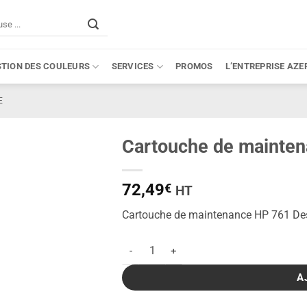
STION DES COULEURS
SERVICES
PROMOS
L’ENTREPRISE AZE
E
Cartouche de mainte
72,49
€
HT
Cartouche de maintenance HP 761 Des
quantité de Cartouche de maintenance HP
A