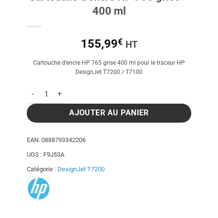
400 ml
€
155,99
HT
Cartouche d’encre HP 765 grise 400 ml pour le traceur HP
DesignJet T7200 / T7100
quantité de Cartouche d'encre HP 765 grise - 400 ml
AJOUTER AU PANIER
EAN:
0888793342206
UGS :
F9J53A
Catégorie :
DesignJet T7200