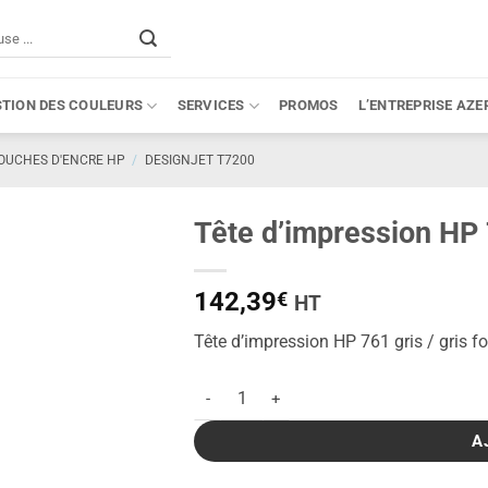
STION DES COULEURS
SERVICES
PROMOS
L’ENTREPRISE AZE
OUCHES D'ENCRE HP
/
DESIGNJET T7200
Tête d’impression HP 7
142,39
€
HT
Tête d’impression HP 761 gris / gris 
quantité de Tête d'impression HP 761 gris /
A