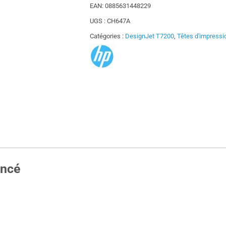
EAN:
0885631448229
UGS :
CH647A
Catégories :
DesignJet T7200
,
Têtes d'impress
oncé