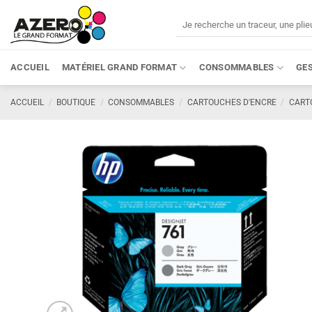
Passer
Recherche
au
pour :
contenu
ACCUEIL
MATÉRIEL GRAND FORMAT
CONSOMMABLES
GE
ACCUEIL
/
BOUTIQUE
/
CONSOMMABLES
/
CARTOUCHES D'ENCRE
/
CART