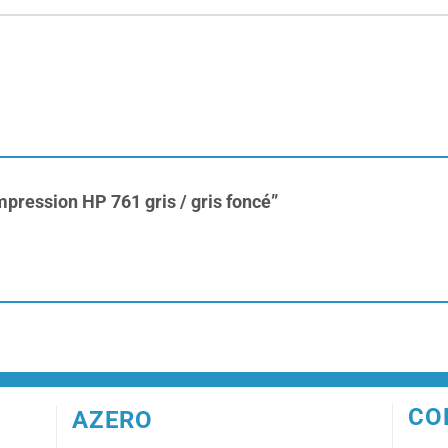
impression HP 761 gris / gris foncé”
CO
AZERO