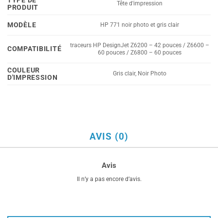
TYPE DE
Tête d'impression
PRODUIT
MODÈLE
HP 771 noir photo et gris clair
traceurs HP DesignJet Z6200 – 42 pouces / Z6600 –
COMPATIBILITÉ
60 pouces / Z6800 – 60 pouces
COULEUR
Gris clair, Noir Photo
D'IMPRESSION
AVIS (0)
Avis
Il n’y a pas encore d’avis.