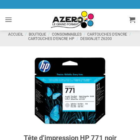
Passer
au
contenu
ACCUEIL
/
BOUTIQUE
/
CONSOMMABLES
/
CARTOUCHES D'ENCRE
/
CARTOUCHES D'ENCRE HP
/
DESIGNJET Z6200
Tête d’impression HP 771 noir