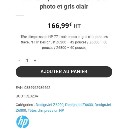
photo et gris clair
€
166,99
HT
Tête d’impression HP 771 noir photo et gris clair pour les
traceurs HP DesignJet Z6200 – 42 pouces / Z6600 – 60
pouces / Z6800 – 60 pouces
quantité de Tête d'impression HP 771 noir photo et gris clair
AJOUTER AU PANIER
EAN:
0884962986462
UGS :
CE020A
Catégories :
DesignJet Z6200
,
DesignJet Z6600
,
DesignJet
Z6800
,
Têtes d'impression HP