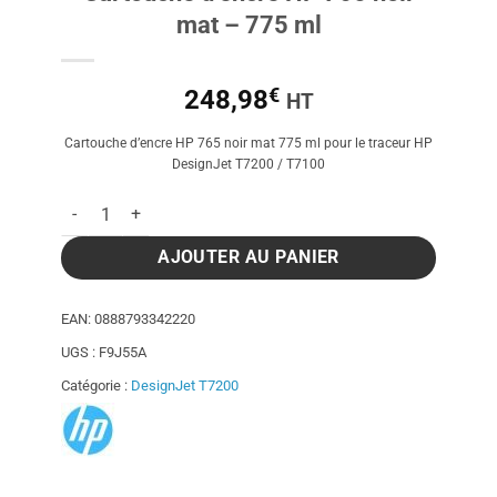
mat – 775 ml
€
248,98
HT
Cartouche d’encre HP 765 noir mat 775 ml pour le traceur HP
DesignJet T7200 / T7100
quantité de Cartouche d'encre HP 765 noir mat - 775 ml
AJOUTER AU PANIER
EAN:
0888793342220
UGS :
F9J55A
Catégorie :
DesignJet T7200