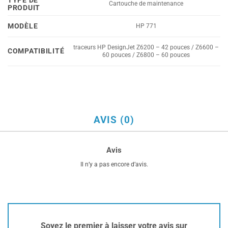
TYPE DE
Cartouche de maintenance
PRODUIT
MODÈLE
HP 771
traceurs HP DesignJet Z6200 – 42 pouces / Z6600 –
COMPATIBILITÉ
60 pouces / Z6800 – 60 pouces
AVIS (0)
Avis
Il n’y a pas encore d’avis.
Soyez le premier à laisser votre avis sur