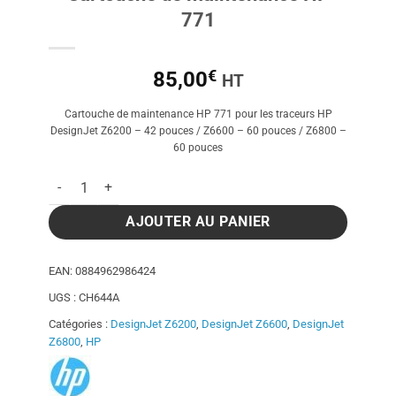
771
€
85,00
HT
Cartouche de maintenance HP 771 pour les traceurs HP
DesignJet Z6200 – 42 pouces / Z6600 – 60 pouces / Z6800 –
60 pouces
quantité de Cartouche de maintenance HP 771
AJOUTER AU PANIER
EAN:
0884962986424
UGS :
CH644A
Catégories :
DesignJet Z6200
,
DesignJet Z6600
,
DesignJet
Z6800
,
HP