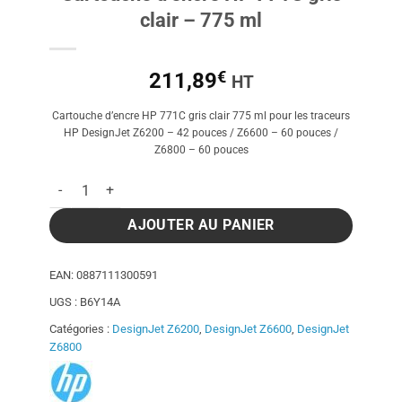
clair – 775 ml
€
211,89
HT
Cartouche d’encre HP 771C gris clair 775 ml pour les traceurs
HP DesignJet Z6200 – 42 pouces / Z6600 – 60 pouces /
Z6800 – 60 pouces
quantité de Cartouche d'encre HP 771C gris clair - 775 ml
AJOUTER AU PANIER
EAN:
0887111300591
UGS :
B6Y14A
Catégories :
DesignJet Z6200
,
DesignJet Z6600
,
DesignJet
Z6800