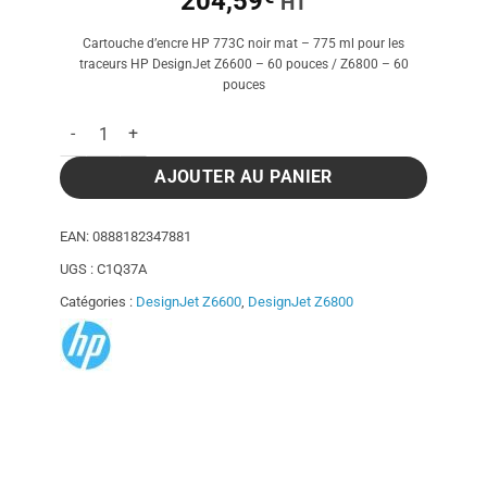
204,59
HT
Cartouche d’encre HP 773C noir mat – 775 ml pour les
traceurs HP DesignJet Z6600 – 60 pouces / Z6800 – 60
pouces
quantité de Cartouche d'encre HP 773C noir mat - 775 ml
AJOUTER AU PANIER
EAN:
0888182347881
UGS :
C1Q37A
Catégories :
DesignJet Z6600
,
DesignJet Z6800