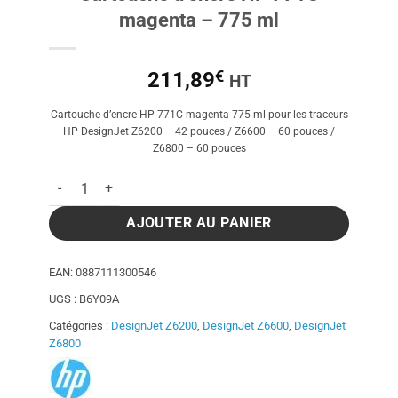
magenta – 775 ml
€
211,89
HT
Cartouche d’encre HP 771C magenta 775 ml pour les traceurs
HP DesignJet Z6200 – 42 pouces / Z6600 – 60 pouces /
Z6800 – 60 pouces
quantité de Cartouche d'encre HP 771C magenta - 775 ml
AJOUTER AU PANIER
EAN:
0887111300546
UGS :
B6Y09A
Catégories :
DesignJet Z6200
,
DesignJet Z6600
,
DesignJet
Z6800