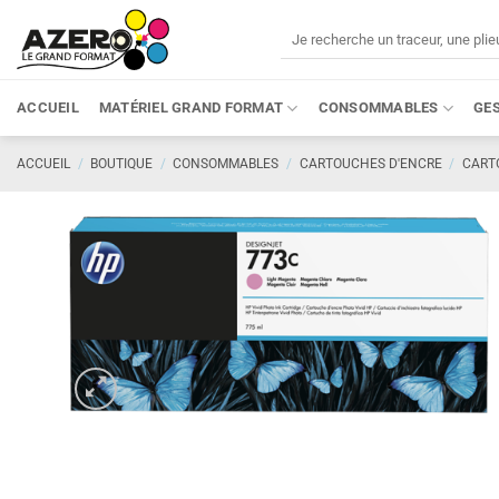
Passer
Recherche
au
pour :
contenu
ACCUEIL
MATÉRIEL GRAND FORMAT
CONSOMMABLES
GE
ACCUEIL
/
BOUTIQUE
/
CONSOMMABLES
/
CARTOUCHES D'ENCRE
/
CART