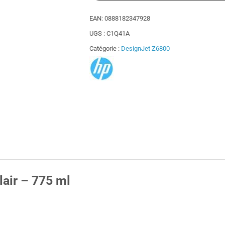
EAN:
0888182347928
UGS :
C1Q41A
Catégorie :
DesignJet Z6800
air – 775 ml