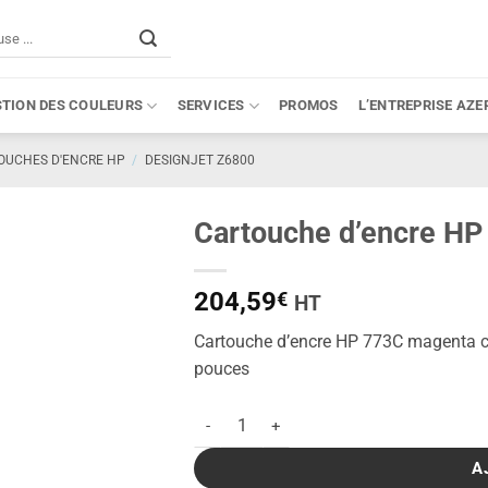
STION DES COULEURS
SERVICES
PROMOS
L’ENTREPRISE AZE
OUCHES D'ENCRE HP
/
DESIGNJET Z6800
Cartouche d’encre HP
204,59
€
HT
Cartouche d’encre HP 773C magenta cl
pouces
quantité de Cartouche d'encre HP 773C mag
A