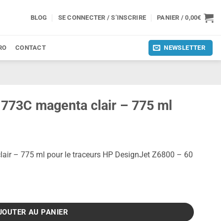
BLOG
SE CONNECTER / S’INSCRIRE
PANIER /
0,00
€
RO
CONTACT
NEWSLETTER
 773C magenta clair – 775 ml
air – 775 ml pour le traceurs HP DesignJet Z6800 – 60
enta clair - 775 ml
JOUTER AU PANIER