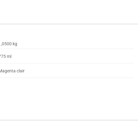
1,0500 kg
775 ml
Magenta clair