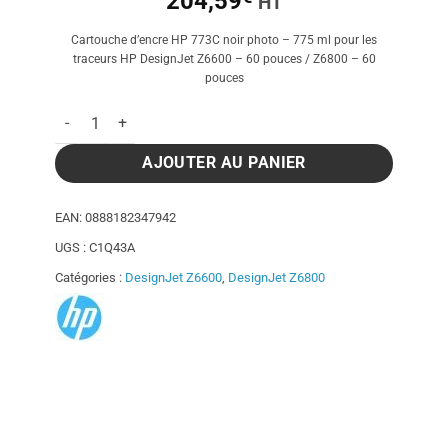
204,59
HT
Cartouche d’encre HP 773C noir photo – 775 ml pour les
traceurs HP DesignJet Z6600 – 60 pouces / Z6800 – 60
pouces
quantité de Cartouche d'encre HP 773C noir photo - 775 ml
AJOUTER AU PANIER
EAN:
0888182347942
UGS :
C1Q43A
Catégories :
DesignJet Z6600
,
DesignJet Z6800