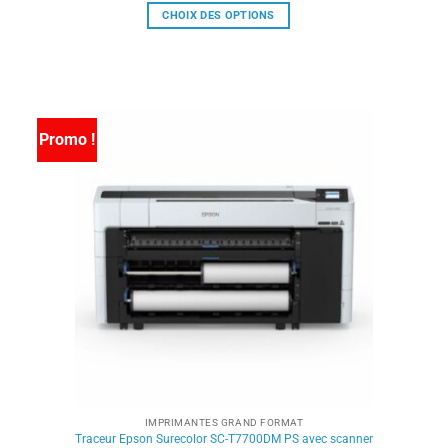
CHOIX DES OPTIONS
Ce
produit
a
plusieurs
variations.
Promo !
Les
options
peuvent
être
choisies
sur
la
page
du
produit
IMPRIMANTES GRAND FORMAT
Traceur Epson Surecolor SC-T7700DM PS avec scanner