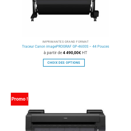
IMPRIMANTES GRAND FORMAT
Traceur Canon imagePROGRAF GP-4600S – 44 Pouces
à partir de
4 490,00
€
HT
CHOIX DES OPTIONS
Ce
produit
a
plusieurs
variations.
Promo !
Les
options
peuvent
être
choisies
sur