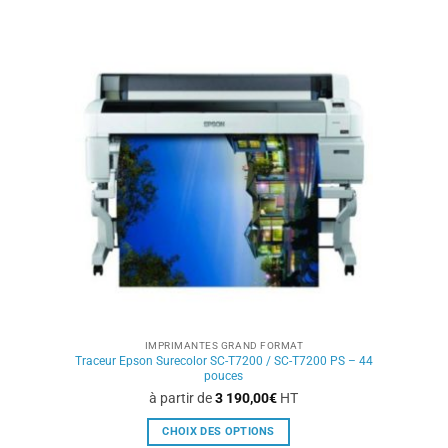
a
plusieurs
variations.
Les
options
peuvent
être
choisies
sur
la
page
du
produit
IMPRIMANTES GRAND FORMAT
Traceur Epson Surecolor SC-T7200 / SC-T7200 PS – 44
pouces
à partir de
3 190,00
€
HT
CHOIX DES OPTIONS