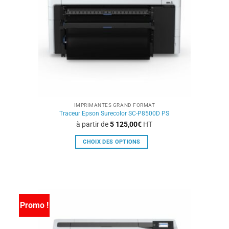
choisies
sur
la
page
du
produit
IMPRIMANTES GRAND FORMAT
Traceur Epson Surecolor SC-P8500D PS
à partir de
5 125,00
€
HT
CHOIX DES OPTIONS
Ce
produit
a
plusieurs
variations.
Promo !
Les
options
peuvent