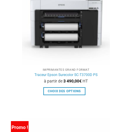
être
choisies
sur
la
page
du
produit
IMPRIMANTES GRAND FORMAT
Traceur Epson Surecolor SC-T3700D PS
à partir de
3 490,00
€
HT
CHOIX DES OPTIONS
Ce
produit
a
plusieurs
variations.
Promo !
Les