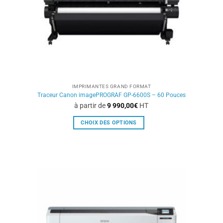
la
page
du
produit
IMPRIMANTES GRAND FORMAT
Traceur Canon imagePROGRAF GP-6600S – 60 Pouces
à partir de
9 990,00
€
HT
CHOIX DES OPTIONS
Ce
produit
a
plusieurs
variations.
Les
options
peuvent
être