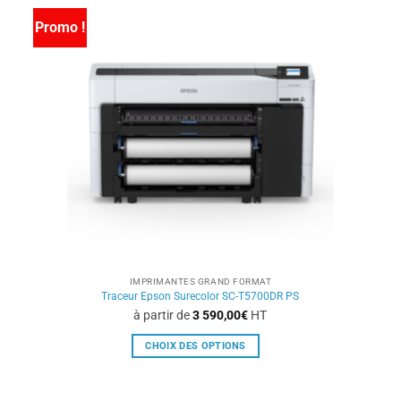
variations.
Promo !
Les
options
peuvent
être
choisies
sur
la
page
du
produit
IMPRIMANTES GRAND FORMAT
Traceur Epson Surecolor SC-T5700DR PS
à partir de
3 590,00
€
HT
CHOIX DES OPTIONS
Ce
produit