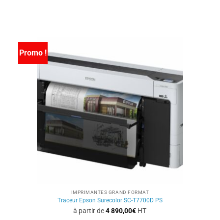
Ce
produit
a
plusieurs
variations.
Promo !
Les
options
peuvent
être
choisies
sur
la
page
du
produit
IMPRIMANTES GRAND FORMAT
Traceur Epson Surecolor SC-T7700D PS
à partir de
4 890,00
€
HT