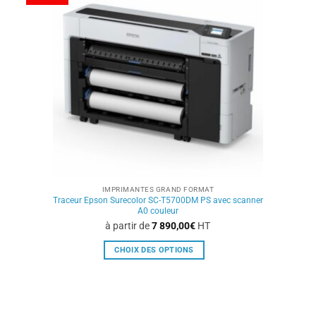
options
peuvent
être
choisies
sur
la
page
du
produit
IMPRIMANTES GRAND FORMAT
Traceur Epson Surecolor SC-T5700DM PS avec scanner
A0 couleur
à partir de
7 890,00
€
HT
CHOIX DES OPTIONS
Ce
produit
a
plusieurs