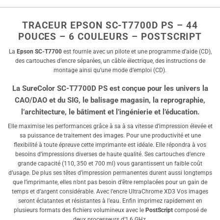
TRACEUR EPSON SC-T7700D PS – 44
POUCES – 6 COULEURS – POSTSCRIPT
La
Epson SC-T7700
est fournie avec un pilote et une programme d’aide (CD),
des cartouches d’encre séparées, un câble électrique, des instructions de
montage ainsi qu’une mode d’emploi (CD).
La SureColor SC-T7700D PS est conçue pour les univers la
CAO/DAO et du SIG, le balisage magasin, la reprographie,
l’architecture, le bâtiment et l’ingénierie et l’éducation.
Elle maximise les performances grâce à sa à sa vitesse d’impression élevée et
sa puissance de traitement des images. Pour une productivité et une
flexibilité à toute épreuve cette imprimante est idéale. Elle répondra à vos
besoins d’impressions diverses de haute qualité. Ses cartouches d’encre
grande capacité (110, 350 et 700 ml) vous garantissent un faible coût
d’usage. De plus ses têtes d’impression permanentes durent aussi longtemps
que l’imprimante, elles n’ont pas besoin d’être remplacées pour un gain de
temps et d’argent considérable. Avec l’encre UltraChrome XD3 Vos images
seront éclatantes et résistantes à l’eau. Enfin imprimez rapidement en
plusieurs formats des fichiers volumineux avec le
PostScript
composé de
deux processeurs d’1,6 GHz.