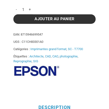
prix
prix
quantité de Traceur Epson Surecolor SC-T7700D PS
initial
actuel
AJOUTER AU PANIER
était :
est :
EAN:
8715946699547
UGS :
C11CH83301A0
5
4
Catégories :
Imprimantes grand format
,
SC - T7700
Étiquettes :
Architecte
,
CAD
,
CAO
,
photographie
,
395,00€.
890,00€.
Reprographie
,
SIG
DESCRIPTION