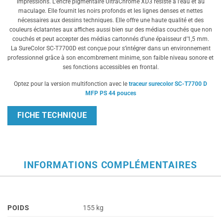
impressions. L’encre pigmentaire UltraChrome XD3 résiste à l’eau et au
maculage. Elle fournit les noirs profonds et les lignes denses et nettes
nécessaires aux dessins techniques. Elle offre une haute qualité et des
couleurs éclatantes aux affiches aussi bien sur des médias couchés que non
couchés et peut accepter des médias cartonnés d’une épaisseur d’1,5 mm.
La SureColor SC-T7700D est conçue pour s’intégrer dans un environnement
professionnel grâce à son encombrement minime, son faible niveau sonore et
ses fonctions accessibles en frontal.
Optez pour la version multifonction avec le
traceur surecolor SC-T7700 D
MFP PS 44 pouces
FICHE TECHNIQUE
INFORMATIONS COMPLÉMENTAIRES
POIDS
155 kg