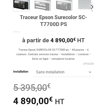
Traceur Epson Surecolor SC-
T7700D PS
€
à partir de
4 890,00
HT
Traceur Epson SURECOLOR SC-T7700D ps – 44 pouces – 6
couleurs. Contrats services traceur – Installation – Livraison –
Devis en ligne – simulation location.
EFFACER
Installation
€
5 395,00
€
Le
Le
4 890,00
HT