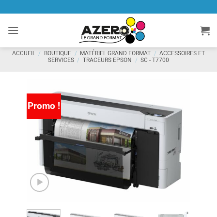
Passer
au
contenu
ACCUEIL
/
BOUTIQUE
/
MATÉRIEL GRAND FORMAT
/
ACCESSOIRES ET
SERVICES
/
TRACEURS EPSON
/
SC - T7700
Promo !