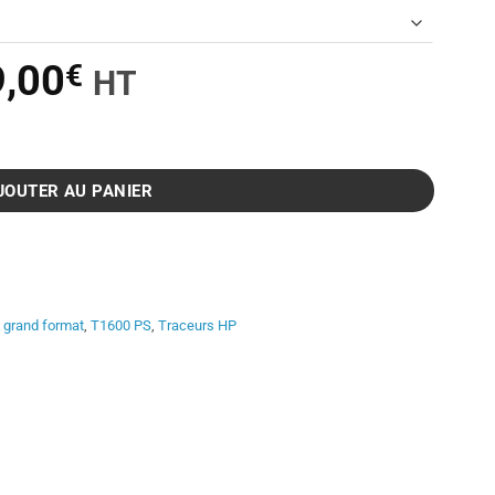
Le
9,00
€
HT
prix
PS
l
actuel
:
est :
JOUTER AU PANIER
4
00€.
689,00€.
l grand format
,
T1600 PS
,
Traceurs HP