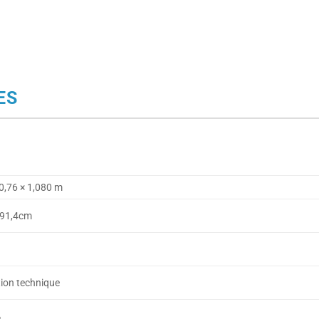
ES
 0,76 × 1,080 m
/91,4cm
tion technique
%