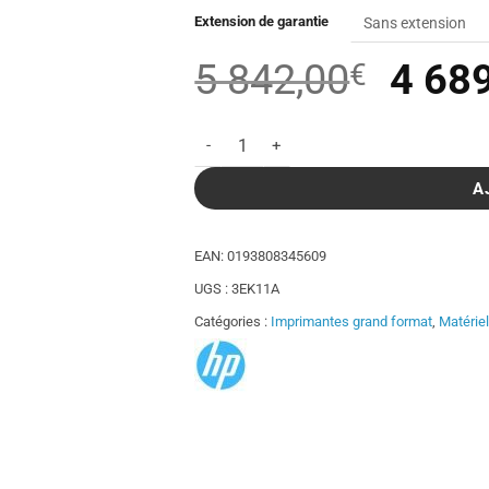
Extension de garantie
Le
5 842,00
4 68
€
prix
quantité de Traceur HP DesignJet T1600 
initia
était 
A
5
EAN:
0193808345609
842,
UGS :
3EK11A
Catégories :
Imprimantes grand format
,
Matérie