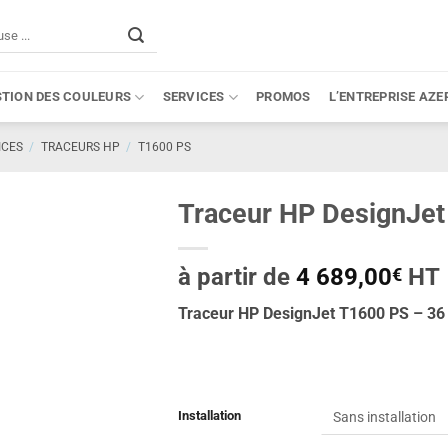
STION DES COULEURS
SERVICES
PROMOS
L’ENTREPRISE AZE
ICES
/
TRACEURS HP
/
T1600 PS
Traceur HP DesignJet
à partir de
4 689,00
HT
€
Traceur HP DesignJet T1600 PS – 3
Installation