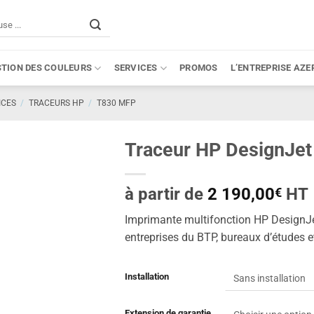
STION DES COULEURS
SERVICES
PROMOS
L’ENTREPRISE AZE
ICES
/
TRACEURS HP
/
T830 MFP
Traceur HP DesignJe
à partir de
2 190,00
HT
€
Imprimante multifonction HP DesignJet
entreprises du BTP, bureaux d’études et
Installation
Extension de garantie