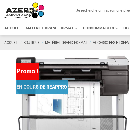
Passer
Recherche
au
pour :
contenu
ACCUEIL
MATÉRIEL GRAND FORMAT
CONSOMMABLES
GE
ACCUEIL
/
BOUTIQUE
/
MATÉRIEL GRAND FORMAT
/
ACCESSOIRES ET SERV
Promo !
EN COURS DE REAPPRO