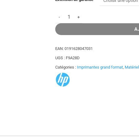
quantité de Traceur HP DesignJet T830 M
A
EAN:
0191628047031
UGS :
F9A28D
Catégories :
Imprimantes grand format
,
Matérie