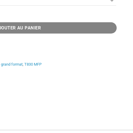
FP 24 pouces
JOUTER AU PANIER
l grand format
,
T830 MFP