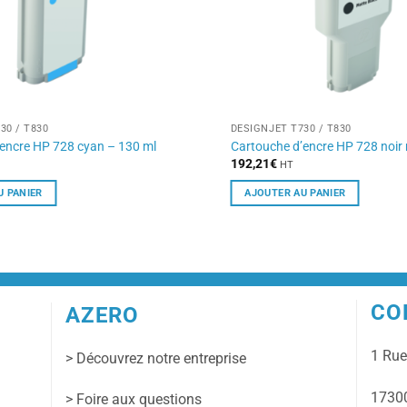
30 / T830
DESIGNJET T730 / T830
encre HP 728 cyan – 130 ml
Cartouche d’encre HP 728 noir
192,21
€
HT
U PANIER
AJOUTER AU PANIER
CO
AZERO
1 Ru
> Découvrez notre entreprise
17300
> Foire aux questions