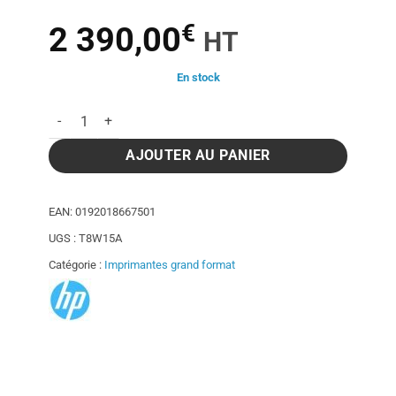
€
2 390,00
HT
En stock
quantité de Traceur HP DesignJet Z6 A1 PostScript - 24 pouc
AJOUTER AU PANIER
EAN:
0192018667501
UGS :
T8W15A
Catégorie :
Imprimantes grand format