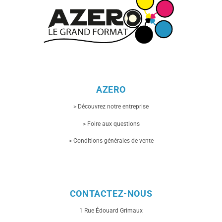
sur
la
page
du
produit
AZERO
> Découvrez notre entreprise
> Foire aux questions
> Conditions générales de vente
CONTACTEZ-NOUS
1 Rue
Édouard Grimaux