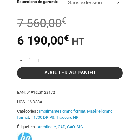
Extensions de garantie
€
7 560,00
€
Le
Le
6 190,00
HT
prix
prix
quantité de Traceur HP DesignJet T1700 Double rouleau PostS
initial
actuel
AJOUTER AU PANIER
était :
est :
EAN:
0191628122172
UGS :
1VD88A
7
6
Catégories :
Imprimantes grand format
,
Matériel grand
format
,
T1700 DR PS
,
Traceurs HP
560,00€.
190,00€.
Étiquettes :
Architecte
,
CAD
,
CAO
,
SIG