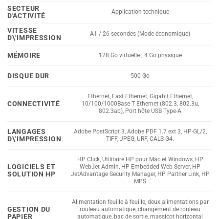
SECTEUR
Application technique
D'ACTIVITÉ
VITESSE
A1 / 26 secondes (Mode économique)
D\'IMPRESSION
MÉMOIRE
128 Go virtuelle ; 4 Go physique
DISQUE DUR
500 Go
Ethernet, Fast Ethernet, Gigabit Ethernet,
CONNECTIVITÉ
10/100/1000Base-T Ethernet (802.3, 802.3u,
802.3ab), Port hôte USB Type-A
LANGAGES
Adobe PostScript 3, Adobe PDF 1.7 ext 3, HP-GL/2,
D\'IMPRESSION
TIFF, JPEG, URF, CALS G4.
HP Click, Utilitaire HP pour Mac et Windows, HP
LOGICIELS ET
WebJet Admin, HP Embedded Web Server, HP
SOLUTION HP
JetAdvantage Security Manager, HP Partner Link, HP
MPS
Alimentation feuille à feuille, deux alimentations par
GESTION DU
rouleau automatique, changement de rouleau
PAPIER
automatique, bac de sortie, massicot horizontal