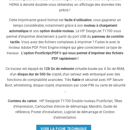
HDNA à densité doublée vous obtiendrez un affichage des données très
précis !
Cette imprimante grand format est
facile d’utilisation
, vous gagnerez un
temps considérable, notamment grâce à son
rouleau à chargement
automatique
et son
option double rouleau
. Le HP DesignJet T1700 vous
permet d’imprimer directement à partir du port USB du
panneau de contrôle
tactile.
Vous avez des fichiers complexes à imprimer ? Faites le avec le
moteur Adobe PDF Print Engine intégré qui gère correctement ce type de
travaux.
L’option PostScript/PDF® qui vous permet d’imprimer des fichiers
PDF rapidement !
Ce traceur est équipé de
128 Go de mémoire
virtuelle basée sur 4 Go de RAM,
d’un
disque dur de 500 Go
crypté, d’un serveur web embarqué avec des
fonctions de comptabilité avancées. Très
fiable
et sécurisé avec HP Secure
Boot, whitelisting, disque crypté, impression par code PIN ou carte de sécurité
…
Contenu du carton
: HP Designjet T1700 Double rouleau PostScript, Têtes
d’impression, Cartouches d’encre de démarrage, Mandrin, Guide de
référence, Poster d’installation, Logiciel de démarrage et Cordon
d’alimentation.
VOIR LA FICHE TECHNIQUE