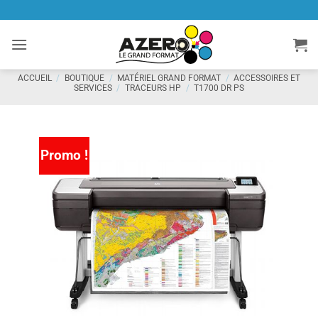
Passer
au
contenu
ACCUEIL
/
BOUTIQUE
/
MATÉRIEL GRAND FORMAT
/
ACCESSOIRES ET
SERVICES
/
TRACEURS HP
/
T1700 DR PS
Promo !