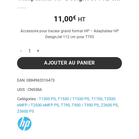
€
11,00
HT
Accessoire pour traceur grand format HP – Adaptateur HP
DesignJet 112 cm pour T795
quantité de Adaptateur HP DesignJet 112 cm
AJOUTER AU PANIER
EAN:
0884962016473
UGS :
CN538A
Catégories :
T1300 PS
,
T1530 / T1530 PS
,
T1700
,
T2530
eMFP / T2530 eMFP PS
,
T795
,
T930 / T930 PS
,
Z2600 PS
,
Z5600 PS