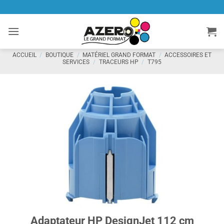
Passer
au
contenu
ACCUEIL
/
BOUTIQUE
/
MATÉRIEL GRAND FORMAT
/
ACCESSOIRES ET
SERVICES
/
TRACEURS HP
/
T795
Adaptateur HP DesignJet 112 cm