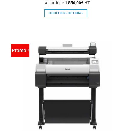
à partir de
1 550,00
€
HT
CHOIX DES OPTIONS
Ce
produit
a
plusieurs
variations.
Promo !
Les
options
peuvent
être
choisies
sur
la
page
du
produit