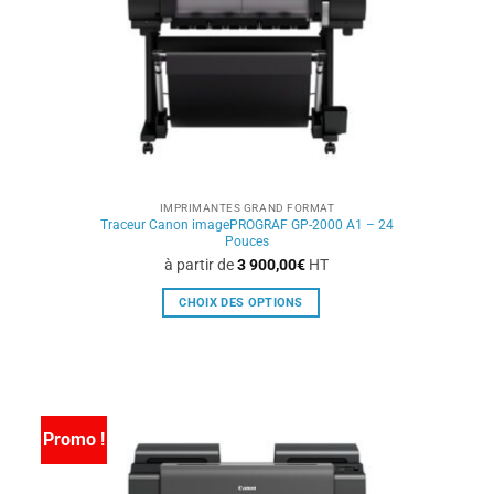
sur
la
page
du
produit
IMPRIMANTES GRAND FORMAT
Traceur Canon imagePROGRAF GP-2000 A1 – 24
Pouces
à partir de
3 900,00
€
HT
CHOIX DES OPTIONS
Ce
produit
a
plusieurs
variations.
Promo !
Les
options
peuvent