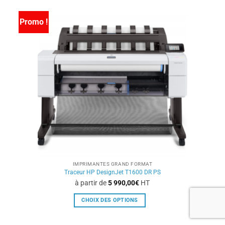
plusieurs
variations.
Promo !
Les
options
peuvent
être
choisies
sur
la
page
du
produit
IMPRIMANTES GRAND FORMAT
Traceur HP DesignJet T1600 DR PS
à partir de
5 990,00
€
HT
CHOIX DES OPTIONS
Ce
produit