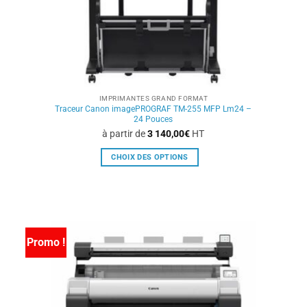
page
du
produit
IMPRIMANTES GRAND FORMAT
Traceur Canon imagePROGRAF TM-255 MFP Lm24 –
24 Pouces
à partir de
3 140,00
€
HT
CHOIX DES OPTIONS
Ce
produit
a
plusieurs
variations.
Promo !
Les
options
peuvent
être
choisies