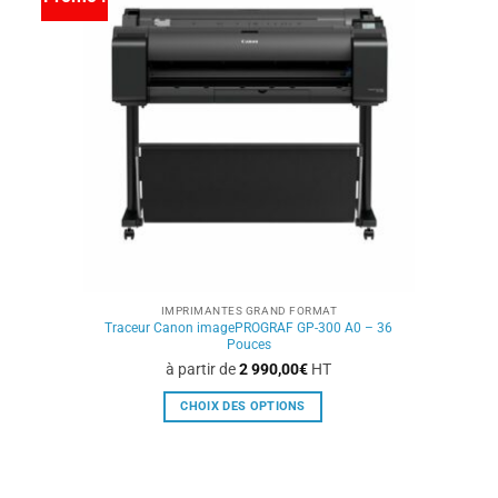
options
peuvent
être
choisies
sur
la
page
du
produit
IMPRIMANTES GRAND FORMAT
Traceur Canon imagePROGRAF GP-300 A0 – 36
Pouces
à partir de
2 990,00
€
HT
CHOIX DES OPTIONS
Ce
produit
a