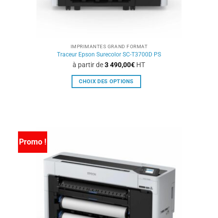
produit
IMPRIMANTES GRAND FORMAT
Traceur Epson Surecolor SC-T3700D PS
à partir de
3 490,00
€
HT
CHOIX DES OPTIONS
Ce
produit
a
plusieurs
variations.
Promo !
Les
options
peuvent
être
choisies
sur
la
page