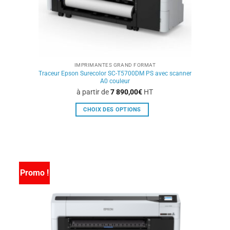
du
produit
IMPRIMANTES GRAND FORMAT
Traceur Epson Surecolor SC-T5700DM PS avec scanner
A0 couleur
à partir de
7 890,00
€
HT
CHOIX DES OPTIONS
Ce
produit
a
plusieurs
variations.
Promo !
Les
options
peuvent
être
choisies
sur