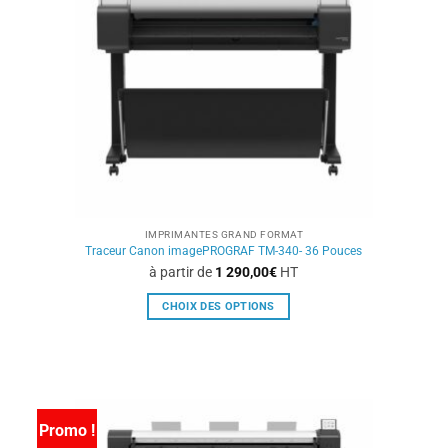
être
choisies
sur
la
page
du
produit
IMPRIMANTES GRAND FORMAT
Traceur Canon imagePROGRAF TM-340- 36 Pouces
à partir de
1 290,00
€
HT
CHOIX DES OPTIONS
Ce
produit
a
plusieurs
variations.
Promo !
Les