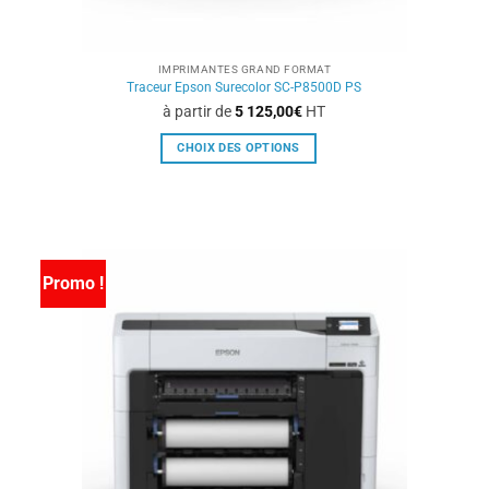
IMPRIMANTES GRAND FORMAT
Traceur Epson Surecolor SC-P8500D PS
à partir de
5 125,00
€
HT
CHOIX DES OPTIONS
Ce
produit
a
plusieurs
variations.
Promo !
Les
options
peuvent
être
choisies
sur
la
page
du