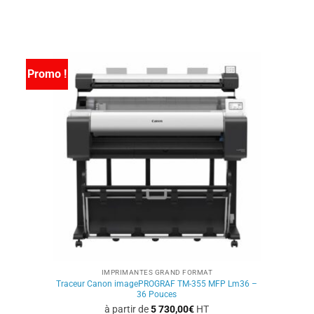
Ce
produit
a
plusieurs
variations.
Promo !
Les
options
peuvent
être
choisies
sur
la
page
du
produit
IMPRIMANTES GRAND FORMAT
Traceur Canon imagePROGRAF TM-355 MFP Lm36 –
36 Pouces
à partir de
5 730,00
€
HT