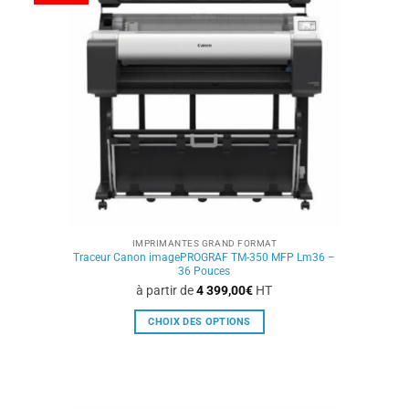
options
peuvent
être
choisies
sur
la
page
du
produit
IMPRIMANTES GRAND FORMAT
Traceur Canon imagePROGRAF TM-350 MFP Lm36 –
36 Pouces
à partir de
4 399,00
€
HT
CHOIX DES OPTIONS
Ce
produit
a
plusieurs