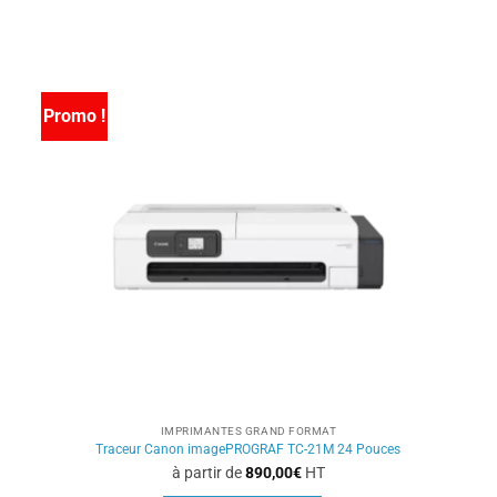
Ce
produit
a
plusieurs
variations.
Promo !
Les
options
peuvent
être
choisies
sur
la
page
du
produit
IMPRIMANTES GRAND FORMAT
Traceur Canon imagePROGRAF TC-21M 24 Pouces
à partir de
890,00
€
HT