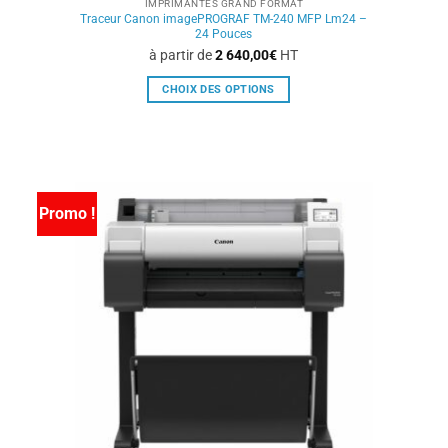
IMPRIMANTES GRAND FORMAT
Traceur Canon imagePROGRAF TM-240 MFP Lm24 –
24 Pouces
à partir de
2 640,00
€
HT
CHOIX DES OPTIONS
Ce
produit
a
plusieurs
variations.
Promo !
Les
options
peuvent
être
choisies
sur
la
page
du
produit