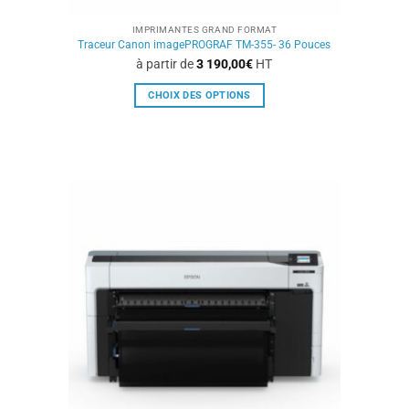
IMPRIMANTES GRAND FORMAT
Traceur Canon imagePROGRAF TM-355- 36 Pouces
à partir de
3 190,00
€
HT
CHOIX DES OPTIONS
Ce
produit
a
plusieurs
variations.
Les
options
peuvent
être
choisies
sur
la
page
du
produit