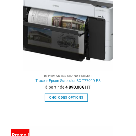
peuvent
être
choisies
sur
la
page
du
produit
IMPRIMANTES GRAND FORMAT
Traceur Epson Surecolor SC-T7700D PS
à partir de
4 890,00
€
HT
CHOIX DES OPTIONS
Ce
produit
a
plusieurs
variations.
Promo !