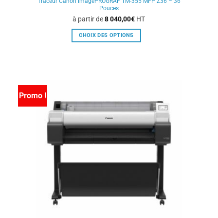
Traceur Canon imagePROGRAF TM-355 MFP Z36 – 36
Pouces
à partir de
8 040,00
€
HT
CHOIX DES OPTIONS
Ce
produit
a
plusieurs
variations.
Promo !
Les
options
peuvent
être
choisies
sur
la
page
du
produit