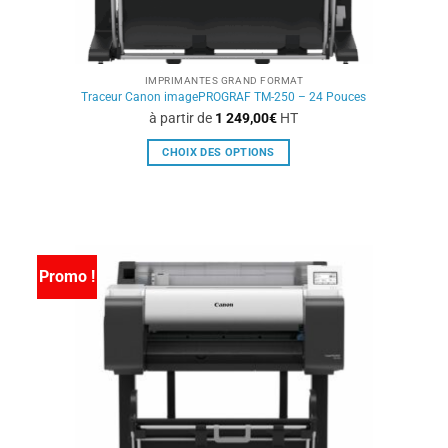
IMPRIMANTES GRAND FORMAT
Traceur Canon imagePROGRAF TM-250 – 24 Pouces
à partir de
1 249,00
€
HT
CHOIX DES OPTIONS
Ce
produit
a
plusieurs
variations.
Promo !
Les
options
peuvent
être
choisies
sur
la
page