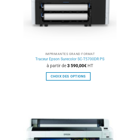
la
page
du
produit
IMPRIMANTES GRAND FORMAT
Traceur Epson Surecolor SC-T5700DR PS
à partir de
3 590,00
€
HT
CHOIX DES OPTIONS
Ce
produit
a
plusieurs
variations.
Les
options
peuvent
être