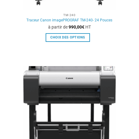
TM-240
Traceur Canon imagePROGRAF TM-240- 24 Pouces
à partir de
990,00
€
HT
CHOIX DES OPTIONS
Ce
produit
a
plusieurs
variations.
Les
options
peuvent
être
choisies
sur
la
page
du
produit