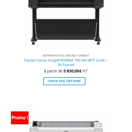
sur
la
page
du
produit
IMPRIMANTES GRAND FORMAT
Traceur Canon imagePROGRAF TM-340 MFP Lm36 –
36 Pouces
à partir de
3 830,00
€
HT
CHOIX DES OPTIONS
Ce
produit
a
plusieurs
variations.
Promo !
Les
options
peuvent