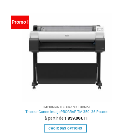
a
plusieurs
variations.
Promo !
Les
options
peuvent
être
choisies
sur
la
page
du
produit
IMPRIMANTES GRAND FORMAT
Traceur Canon imagePROGRAF TM-350- 36 Pouces
à partir de
1 859,00
€
HT
CHOIX DES OPTIONS