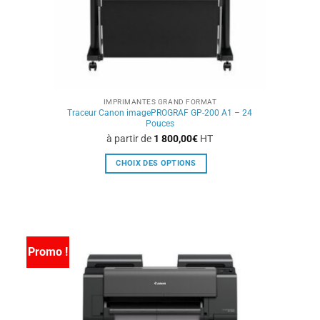
IMPRIMANTES GRAND FORMAT
Traceur Canon imagePROGRAF GP-200 A1 – 24
Pouces
à partir de
1 800,00
€
HT
CHOIX DES OPTIONS
Ce
produit
a
plusieurs
variations.
Promo !
Les
options
peuvent
être
choisies