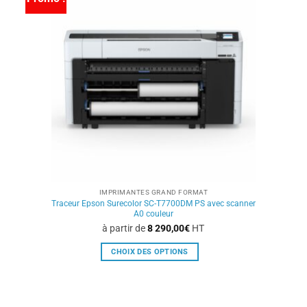
Les
options
peuvent
être
choisies
sur
la
page
du
produit
IMPRIMANTES GRAND FORMAT
Traceur Epson Surecolor SC-T7700DM PS avec scanner
A0 couleur
à partir de
8 290,00
€
HT
CHOIX DES OPTIONS
Ce
produit
a