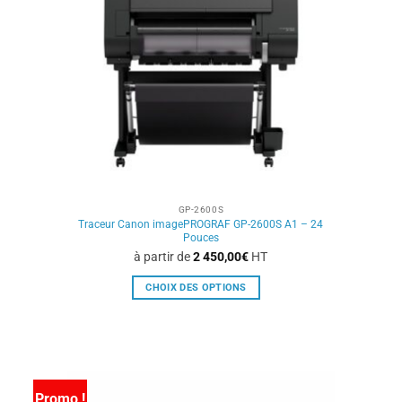
être
choisies
sur
la
page
du
produit
GP-2600S
Traceur Canon imagePROGRAF GP-2600S A1 – 24
Pouces
à partir de
2 450,00
€
HT
CHOIX DES OPTIONS
Ce
produit
a
plusieurs
variations.
Promo !
Les