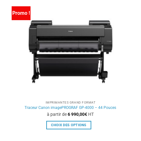
plusieurs
variations.
Promo !
Les
options
peuvent
être
choisies
sur
la
page
du
produit
IMPRIMANTES GRAND FORMAT
Traceur Canon imagePROGRAF GP-4000 – 44 Pouces
à partir de
6 990,00
€
HT
CHOIX DES OPTIONS
Ce
produit