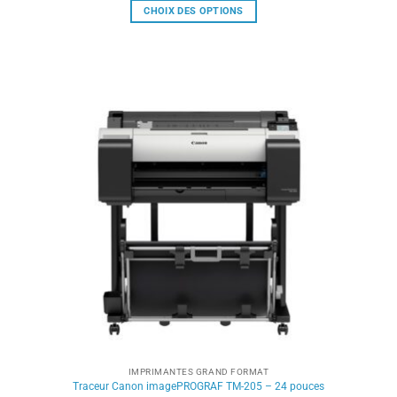
CHOIX DES OPTIONS
Ce
produit
a
plusieurs
variations.
Les
options
peuvent
être
choisies
sur
la
page
du
produit
IMPRIMANTES GRAND FORMAT
Traceur Canon imagePROGRAF TM-205 – 24 pouces