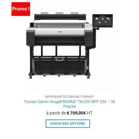
variations.
Promo !
Les
options
peuvent
être
choisies
sur
la
page
du
produit
IMPRIMANTES GRAND FORMAT
Traceur Canon imagePROGRAF TM-350 MFP Z36 – 36
Pouces
à partir de
6 709,00
€
HT
CHOIX DES OPTIONS
Ce
produit