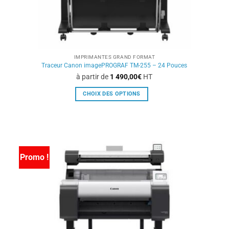
du
produit
IMPRIMANTES GRAND FORMAT
Traceur Canon imagePROGRAF TM-255 – 24 Pouces
à partir de
1 490,00
€
HT
CHOIX DES OPTIONS
Ce
produit
a
plusieurs
variations.
Promo !
Les
options
peuvent
être
choisies
sur
la