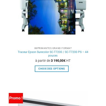
choisies
sur
la
page
du
produit
IMPRIMANTES GRAND FORMAT
Traceur Epson Surecolor SC-T7200 / SC-T7200 PS – 44
pouces
à partir de
3 190,00
€
HT
CHOIX DES OPTIONS
Ce
produit
a
plusieurs
variations.
Promo !
Les
options