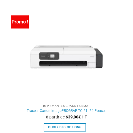
a
plusieurs
variations.
Promo !
Les
options
peuvent
être
choisies
sur
la
page
du
produit
IMPRIMANTES GRAND FORMAT
Traceur Canon imagePROGRAF TC-21- 24 Pouces
à partir de
639,00
€
HT
CHOIX DES OPTIONS