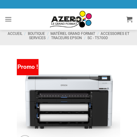
Passer
au
contenu
ACCUEIL
/
BOUTIQUE
/
MATÉRIEL GRAND FORMAT
/
ACCESSOIRES ET
SERVICES
/
TRACEURS EPSON
/
SC - T5700D
Promo !