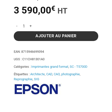
€
Le
Le
3 590,00
HT
prix
prix
quantité de Traceur Epson Surecolor SC-T5700DR PS
initial
actuel
AJOUTER AU PANIER
était :
est :
EAN:
8715946699394
UGS :
C11CH81301A0
5
3
Catégories :
Imprimantes grand format
,
SC - T5700D
Étiquettes :
Architecte
,
CAD
,
CAO
,
photographie
,
184,00€.
590,00€.
Reprographie
,
SIG