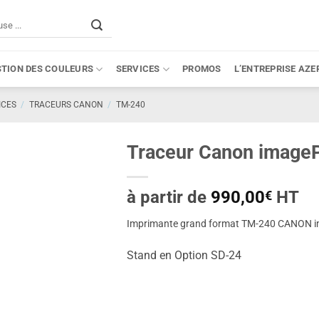
STION DES COULEURS
SERVICES
PROMOS
L’ENTREPRISE AZE
ICES
/
TRACEURS CANON
/
TM-240
Traceur Canon imag
à partir de
990,00
HT
€
Imprimante grand format TM-240 CANON im
Stand en Option SD-24