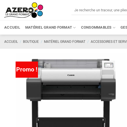
Passer
Recherche
au
pour :
contenu
ACCUEIL
MATÉRIEL GRAND FORMAT
CONSOMMABLES
GE
ACCUEIL
/
BOUTIQUE
/
MATÉRIEL GRAND FORMAT
/
ACCESSOIRES ET SERV
Promo !