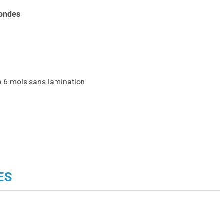
condes
e 6 mois sans lamination
ES