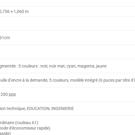
0,756 × 1,060 m
/61cm
gmentée : 5 couleurs : noir, noir mat, cyan, magenta, jaune
lle d’encre à la demande, 5 couleurs, modèle intégré (6 puces par tête d’
1200 ppp
tion technique, EDUCATION, INGENIERIE
rdinaire (rouleau A1)
mode d'économiseur rapide)
apide)