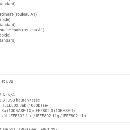
standard)
:
rdinaire (rouleau A1)
apide)
standard)
couché épais (rouleau A1)
apide)
standard)
t et USB
B A : N/A
 B : USB haute vitesse
t : IEEE802.3ab (1000base-T),
.3u (100BASE-TX)/IEEE802.3 (10BASE-T)
s fil : IEEE802.11n / IEEE802.11g / IEEE802.11b
, HP RTL, JPEG (Ver. JFIF 1.02),