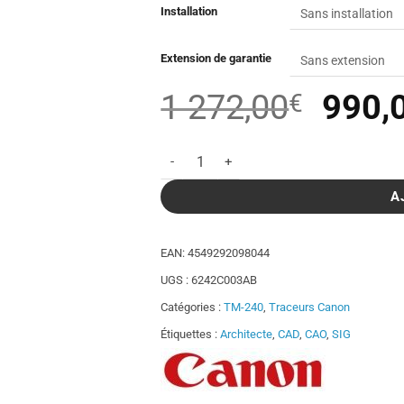
Installation
Extension de garantie
Le
1 272,00
990,
€
prix
quantité de Traceur Canon imagePROGRA
initia
était 
A
1
EAN:
4549292098044
272,
UGS :
6242C003AB
Catégories :
TM-240
,
Traceurs Canon
Étiquettes :
Architecte
,
CAD
,
CAO
,
SIG