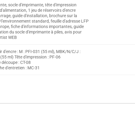
te, socle d'imprimante, tête d'impression
 d'alimentation, 1 jeu de réservoirs d'encre
rage, guide d'installation, brochure sur la
/l'environnement standard, feuille d'adresse LFP
urope, fiche d'informations importantes, guide
lation du socle d'imprimante à piles, avis pour
rtist WEB
r d'encre : M : PFI-031 (55 ml), MBK/N/C/J :
(55 ml) Tête d'impression : PF-06
 découpe : CT-08
e d'entretien : MC-31