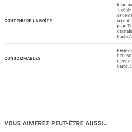
Impriman
1, câble
de démar
CONTENU DE LA BOÎTE
sécurité
pour l'E
d'instal
PosterA
Réservoi
PFI-030 
CONSOMMABLES
Lame de
Cartouch
VOUS AIMEREZ PEUT-ÊTRE AUSSI…