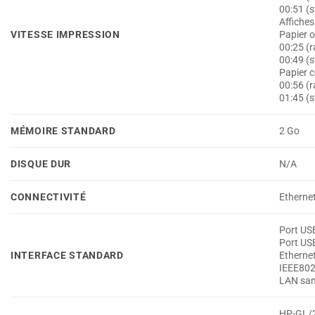
00:51 (
Affiches 
VITESSE IMPRESSION
Papier o
00:25 (r
00:49 (
Papier 
00:56 (r
01:45 (
MÉMOIRE STANDARD
2 Go
DISQUE DUR
N/A
CONNECTIVITÉ
Etherne
Port US
Port USB
INTERFACE STANDARD
Etherne
IEEE802
LAN san
HP-GL/2