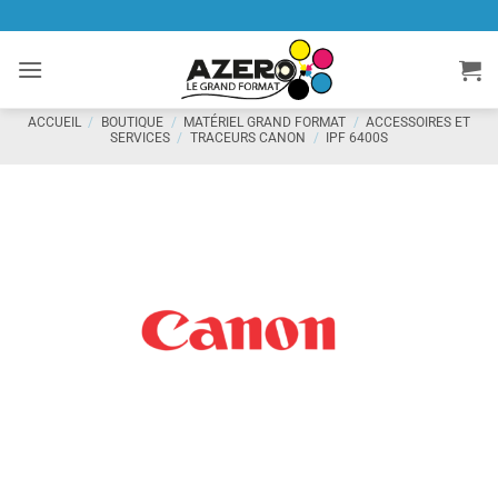
Passer
au
contenu
ACCUEIL
/
BOUTIQUE
/
MATÉRIEL GRAND FORMAT
/
ACCESSOIRES ET
SERVICES
/
TRACEURS CANON
/
IPF 6400S