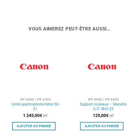
VOUS AIMEREZ PEUT-ÊTRE AUSSI…
IPF 6400 / IPF 6450
IPF 6400 / IPF 6450
Unité spectrophotomètre SU-
Support rouleaux – Mandrin
21
2/3″ RH2-25
1 245,00
€
125,00
€
HT
HT
AJOUTER AU PANIER
AJOUTER AU PANIER