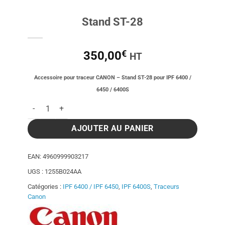
Stand ST-28
€
350,00
HT
Accessoire pour traceur CANON – Stand ST-28 pour
IPF 6400 /
6450 / 6400S
quantité de Stand ST-28
AJOUTER AU PANIER
EAN:
4960999903217
UGS :
1255B024AA
Catégories :
IPF 6400 / IPF 6450
,
IPF 6400S
,
Traceurs
Canon