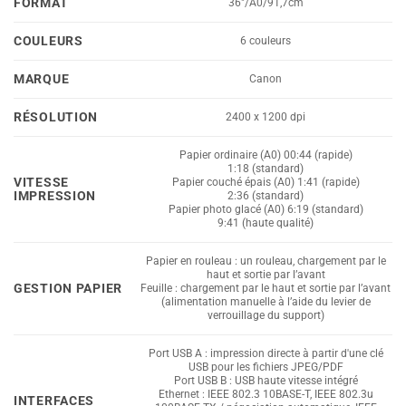
FORMAT
36"/A0/91,7cm
COULEURS
6 couleurs
MARQUE
Canon
RÉSOLUTION
2400 x 1200 dpi
Papier ordinaire (A0) 00:44 (rapide)
1:18 (standard)
VITESSE
Papier couché épais (A0) 1:41 (rapide)
IMPRESSION
2:36 (standard)
Papier photo glacé (A0) 6:19 (standard)
9:41 (haute qualité)
Papier en rouleau : un rouleau, chargement par le
haut et sortie par l’avant
GESTION PAPIER
Feuille : chargement par le haut et sortie par l’avant
(alimentation manuelle à l’aide du levier de
verrouillage du support)
Port USB A : impression directe à partir d'une clé
USB pour les fichiers JPEG/PDF
Port USB B : USB haute vitesse intégré
Ethernet : IEEE 802.3 10BASE-T, IEEE 802.3u
INTERFACES