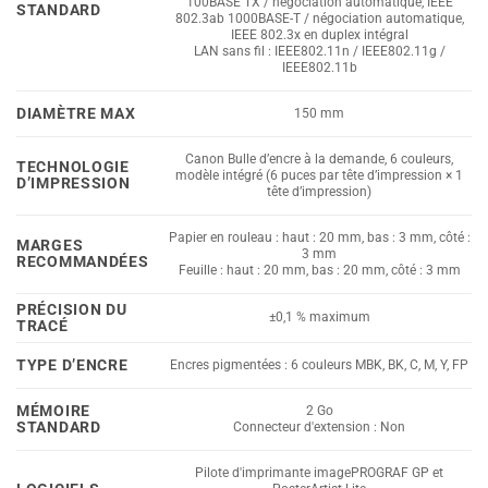
100BASE TX / négociation automatique, IEEE
STANDARD
802.3ab 1000BASE-T / négociation automatique,
IEEE 802.3x en duplex intégral
LAN sans fil : IEEE802.11n / IEEE802.11g /
IEEE802.11b
DIAMÈTRE MAX
150 mm
Canon Bulle d’encre à la demande, 6 couleurs,
TECHNOLOGIE
modèle intégré (6 puces par tête d’impression × 1
D’IMPRESSION
tête d’impression)
Papier en rouleau : haut : 20 mm, bas : 3 mm, côté :
MARGES
3 mm
RECOMMANDÉES
Feuille : haut : 20 mm, bas : 20 mm, côté : 3 mm
PRÉCISION DU
±0,1 % maximum
TRACÉ
TYPE D’ENCRE
Encres pigmentées : 6 couleurs MBK, BK, C, M, Y, FP
MÉMOIRE
2 Go
STANDARD
Connecteur d'extension : Non
Pilote d'imprimante imagePROGRAF GP et