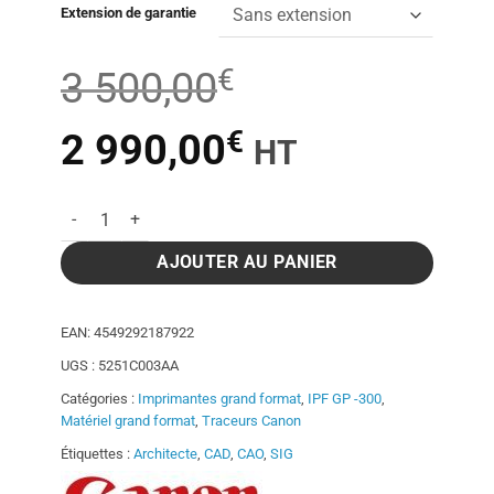
Extension de garantie
€
3 500,00
€
Le
Le
2 990,00
HT
prix
prix
quantité de Traceur Canon imagePROGRAF GP-300 A0 - 36 P
initial
actuel
AJOUTER AU PANIER
était :
est :
EAN:
4549292187922
UGS :
5251C003AA
3
2
Catégories :
Imprimantes grand format
,
IPF GP -300
,
Matériel grand format
,
Traceurs Canon
500,00€.
990,00€.
Étiquettes :
Architecte
,
CAD
,
CAO
,
SIG