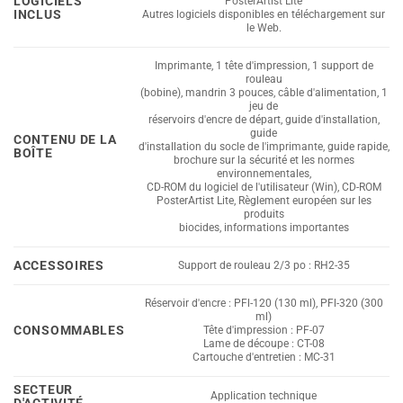
LOGICIELS
PosterArtist Lite
INCLUS
Autres logiciels disponibles en téléchargement sur
le Web.
Imprimante, 1 tête d'impression, 1 support de
rouleau
(bobine), mandrin 3 pouces, câble d'alimentation, 1
jeu de
réservoirs d'encre de départ, guide d'installation,
guide
CONTENU DE LA
d'installation du socle de l'imprimante, guide rapide,
BOÎTE
brochure sur la sécurité et les normes
environnementales,
CD-ROM du logiciel de l'utilisateur (Win), CD-ROM
PosterArtist Lite, Règlement européen sur les
produits
biocides, informations importantes
ACCESSOIRES
Support de rouleau 2/3 po : RH2-35
Réservoir d'encre : PFl-120 (130 ml), PFl-320 (300
ml)
CONSOMMABLES
Tête d'impression : PF-07
Lame de découpe : CT-08
Cartouche d'entretien : MC-31
SECTEUR
Application technique