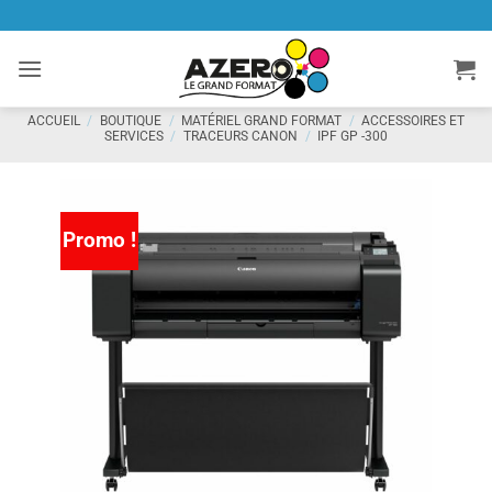
Passer
au
contenu
ACCUEIL
/
BOUTIQUE
/
MATÉRIEL GRAND FORMAT
/
ACCESSOIRES ET
SERVICES
/
TRACEURS CANON
/
IPF GP -300
Promo !