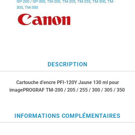
GP-200 / GP-300
,
TM-200
,
TM-205
,
TM-255
,
TM-300
,
TM-
305
,
TM-350
DESCRIPTION
Cartouche d’encre PFI-120Y Jaune 130 ml pour
imagePROGRAF TM-200 / 205 / 255 / 300 / 305 / 350
INFORMATIONS COMPLÉMENTAIRES