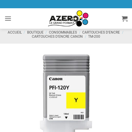
Passer
au
contenu
ACCUEIL
/
BOUTIQUE
/
CONSOMMABLES
/
CARTOUCHES D'ENCRE
/
CARTOUCHES D'ENCRE CANON
/
TM-200