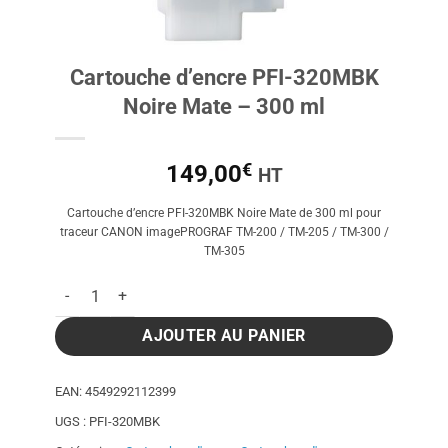
Cartouche d’encre PFI-320MBK
Noire Mate – 300 ml
€
149,00
HT
Cartouche d’encre PFI-320MBK Noire Mate de 300 ml pour
traceur CANON imagePROGRAF TM-200 / TM-205 / TM-300 /
TM-305
quantité de Cartouche d'encre PFI-320MBK Noire Mate - 300 
AJOUTER AU PANIER
EAN:
4549292112399
UGS :
PFI-320MBK