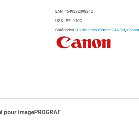
EAN:
4549292098242
UGS :
PFI-110C
Catégories :
Cartouches d'encre CANON
,
Conso
ml
pour imagePROGRAF