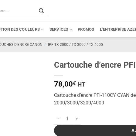
STION DES COULEURS
SERVICES
PROMOS
L’ENTREPRISE AZE
OUCHES D'ENCRE CANON
/
IPF TX-2000 / TX-3000 / TX-4000
Cartouche d’encre PF
78,00
€
HT
Cartouche d’encre PFI-110CY CYAN d
2000/3000/3200/4000
quantité de Cartouche d'encre PFI-110C C
A