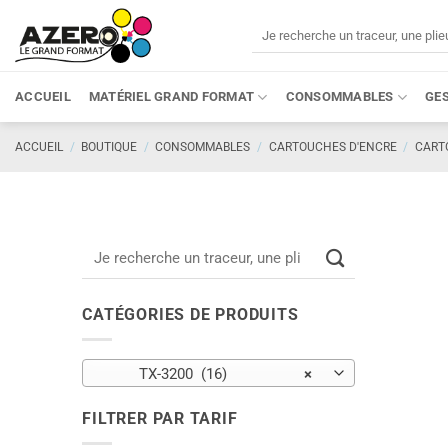
Passer
Recherche
au
pour :
contenu
ACCUEIL
MATÉRIEL GRAND FORMAT
CONSOMMABLES
GE
ACCUEIL
/
BOUTIQUE
/
CONSOMMABLES
/
CARTOUCHES D'ENCRE
/
CART
Recherche
pour :
CATÉGORIES DE PRODUITS
TX-3200 (16)
×
FILTRER PAR TARIF