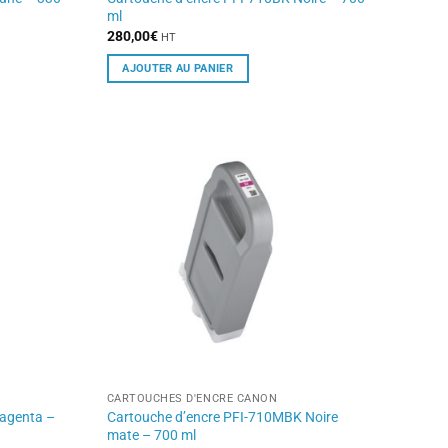
ml
280,00
€
HT
AJOUTER AU PANIER
CARTOUCHES D'ENCRE CANON
Magenta –
Cartouche d’encre PFI-710MBK Noire
mate – 700 ml