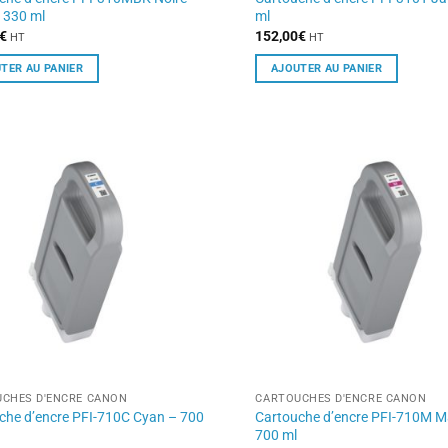
 330 ml
ml
€
152,00
€
HT
HT
TER AU PANIER
AJOUTER AU PANIER
CHES D'ENCRE CANON
CARTOUCHES D'ENCRE CANON
che d’encre PFI-710C Cyan – 700
Cartouche d’encre PFI-710M 
700 ml