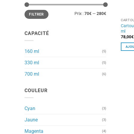
Prix
Prix
Prix :
70€
—
280€
FILTRER
min
max
CARTOU
Cartou
ml
CAPACITÉ
78,00
€
AJOU
160 ml
(5)
330 ml
(5)
700 ml
(6)
COULEUR
Cyan
(3)
Jaune
(3)
Magenta
(4)