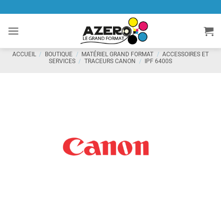
Passer
au
contenu
ACCUEIL
/
BOUTIQUE
/
MATÉRIEL GRAND FORMAT
/
ACCESSOIRES ET
SERVICES
/
TRACEURS CANON
/
IPF 6400S