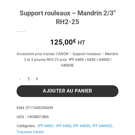
Support rouleaux – Mandrin 2/3″
RH2-25
€
125,00
HT
Accessoire pour traceur CANON – Support rouleaux – Mandrin
2 et 3 pouces RH2-25 pour
IPF 6400 / 6450 / 6400S /
6400SE
quantité de Support rouleaux - Mandrin 2/3" RH2-25
AJOUTER AU PANIER
EAN:
5711045290039
UGS :
1465B015BA
Catégories :
IPF 6400 / IPF 6450
,
IPF 6400S
,
IPF 6400SE
,
Traceurs Canon