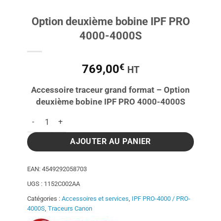
Option deuxième bobine IPF PRO
4000-4000S
€
769,00
HT
Accessoire traceur grand format – Option
deuxième bobine IPF PRO 4000-4000S
quantité de Option deuxième bobine IPF PRO 4000-4000S
AJOUTER AU PANIER
EAN:
4549292058703
UGS :
1152C002AA
Catégories :
Accessoires et services
,
IPF PRO-4000 / PRO-
4000S
,
Traceurs Canon