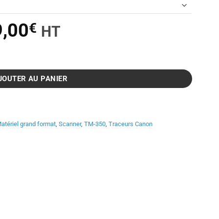
Le
9,00
€
HT
prix
F TM-350 MFP Lm36 - 36 Pouces
l
actuel
:
est :
JOUTER AU PANIER
4
00€.
399,00€.
atériel grand format
,
Scanner
,
TM-350
,
Traceurs Canon