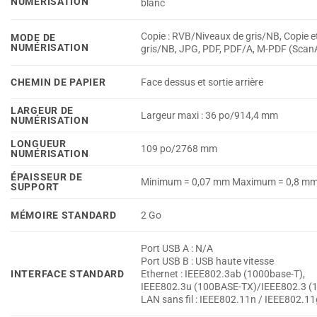
NUMÉRISATION
blanc
Copie : RVB/Niveaux de gris/NB, Copie e
MODE DE
NUMÉRISATION
gris/NB, JPG, PDF, PDF/A, M-PDF (ScanA
CHEMIN DE PAPIER
Face dessus et sortie arrière
LARGEUR DE
Largeur maxi : 36 po/914,4 mm
NUMÉRISATION
LONGUEUR
109 po/2768 mm
NUMÉRISATION
ÉPAISSEUR DE
Minimum = 0,07 mm Maximum = 0,8 m
SUPPORT
MÉMOIRE STANDARD
2 Go
Port USB A : N/A
Port USB B : USB haute vitesse
INTERFACE STANDARD
Ethernet : IEEE802.3ab (1000base-T),
IEEE802.3u (100BASE-TX)/IEEE802.3 (
LAN sans fil : IEEE802.11n / IEEE802.1