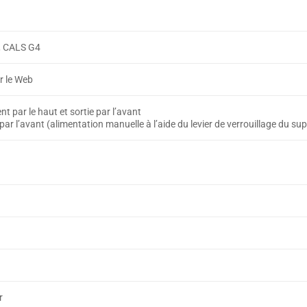
), CALS G4
r le Web
t par le haut et sortie par l’avant
 par l’avant (alimentation manuelle à l’aide du levier de verrouillage du su
r