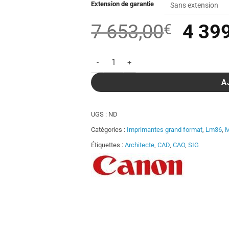
Extension de garantie
Le
7 653,00
4 39
€
prix
quantité de Traceur Canon imagePROGRA
initia
était 
A
7
UGS :
ND
653,
Catégories :
Imprimantes grand format
,
Lm36
,
M
Étiquettes :
Architecte
,
CAD
,
CAO
,
SIG