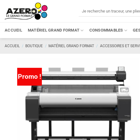
Passer
Recherche
au
pour :
contenu
ACCUEIL
MATÉRIEL GRAND FORMAT
CONSOMMABLES
GE
ACCUEIL
/
BOUTIQUE
/
MATÉRIEL GRAND FORMAT
/
ACCESSOIRES ET SERV
Promo !