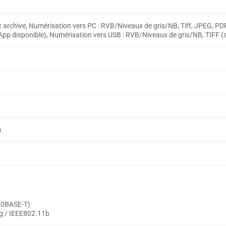
t archive, Numérisation vers PC : RVB/Niveaux de gris/NB, Tiff, JPEG, P
pp disponible), Numérisation vers USB : RVB/Niveaux de gris/NB, TIFF 
m
10BASE-T)
1g / IEEE802.11b