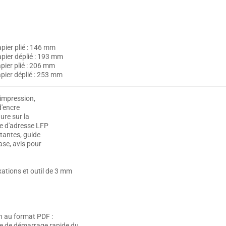
pier plié : 146 mm
pier déplié : 193 mm
pier plié : 206 mm
pier déplié : 253 mm
'impression,
d'encre
ure sur la
le d'adresse LFP
rtantes, guide
ase, avis pour
xations et outil de 3 mm
n au format PDF :
ide de démarrage rapide du