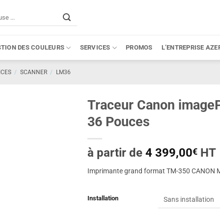
STION DES COULEURS
SERVICES
PROMOS
L’ENTREPRISE AZE
ICES
/
SCANNER
/
LM36
Traceur Canon imag
36 Pouces
à partir de
4 399,00
HT
€
Imprimante grand format TM-350 CANON MF
Installation