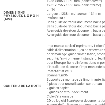
1285 × 885 × 1060 mm (panier ouvert)
1285 × 756 × 1060 mm (panier fermé)
Lm36
DIMENSIONS
Largeur : 1238 mm, hauteur : 131 mm
PHYSIQUES L X P X H
Profondeur :
(MM)
Sans guide de retour document, bac à pa
Sans guide de retour document, bac à pa
Avec guide de retour document, bac à pa
Avec guide de retour document, bac à pa
Imprimante, socle d'imprimante, 1 tête d
câble d'alimentation, 1 jeu de réservoirs 
de démarrage, guide d'installation, broch
sécurité/l'environnement standard, feuil
pour l'Europe, fiche d'informations impo
d'installation du socle d'imprimante de b
PosterArtist WEB
Scanner Lm36
Supports de montage de l'imprimante, fi
2 pieds pour une utilisation sur bureau
CONTENU DE LA BOÎTE
2 guides papier
3 guides de retour document
Cible d'étalonnage
CD du logiciel ScanApp et documentatio
Manuel de l'utilisateur par langue et gu