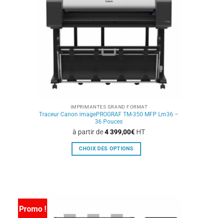
être
choisies
sur
la
page
du
produit
IMPRIMANTES GRAND FORMAT
Traceur Canon imagePROGRAF TM-350 MFP Lm36 –
36 Pouces
à partir de
4 399,00
€
HT
CHOIX DES OPTIONS
Ce
produit
a
plusieurs
variations.
Promo !
Les