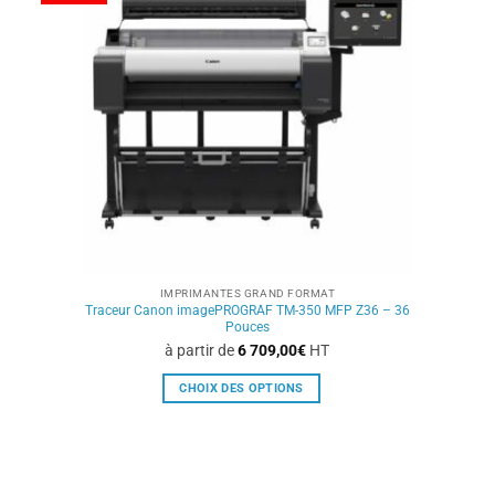
options
peuvent
être
choisies
sur
la
page
du
produit
IMPRIMANTES GRAND FORMAT
Traceur Canon imagePROGRAF TM-350 MFP Z36 – 36
Pouces
à partir de
6 709,00
€
HT
CHOIX DES OPTIONS
Ce
produit
a
plusieurs