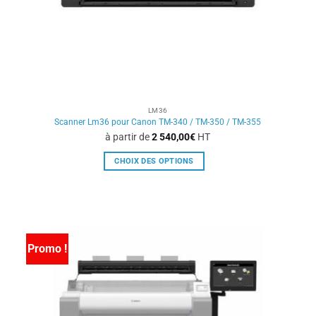
LM36
Scanner Lm36 pour Canon TM-340 / TM-350 / TM-355
à partir de
2 540,00
€
HT
CHOIX DES OPTIONS
Ce
produit
a
plusieurs
variations.
Promo !
Les
options
peuvent
être
choisies