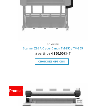
sur
la
page
du
produit
SCANNER
Scanner Z36 AIO pour Canon TM-350 / TM-355
à partir de
4 850,00
€
HT
CHOIX DES OPTIONS
Ce
produit
a
plusieurs
variations.
Promo !
Les
options
peuvent