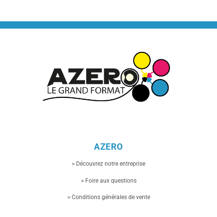
variations.
Les
options
peuvent
être
choisies
sur
la
page
du
produit
AZERO
> Découvrez notre entreprise
> Foire aux questions
> Conditions générales de vente