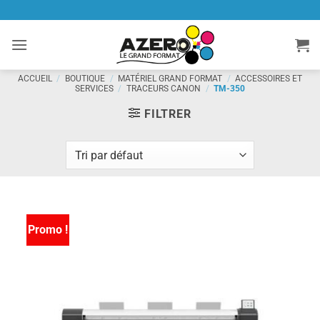
Passer
au
contenu
ACCUEIL
/
BOUTIQUE
/
MATÉRIEL GRAND FORMAT
/
ACCESSOIRES ET
SERVICES
/
TRACEURS CANON
/
TM-350
FILTRER
Promo !