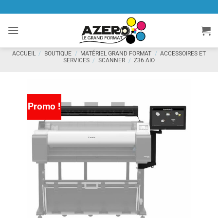
Passer
au
contenu
ACCUEIL
/
BOUTIQUE
/
MATÉRIEL GRAND FORMAT
/
ACCESSOIRES ET
SERVICES
/
SCANNER
/
Z36 AIO
Promo !