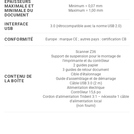
ÉPAISSEURS
MAXIMALE ET
Minimum = 0,07 mm
MINIMALE DU
Maximum = 1,00 mm
DOCUMENT
INTERFACE
3.0 (rétrocompatible avec la norme USB 2.0)
USB
CONFORMITÉ
Europe : marque CE ; autres pays : certification CB
Scanner Z36
Support de suspension pour le montage de
l'imprimante et du contrôleur
2 guides papier
3 guides de retour document
Cible d'étalonnage
CONTENU DE
Guide d'assemblage et de démarrage
LA BOÎTE
Câble USB 3.0 (2 m)
Alimentation électrique
Contrôleur 15,6 po
Cordon d'alimentation Trident 3:1 – nécessite 1 câble
d'alimentation local
(non fourni)