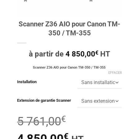
Scanner Z36 AIO pour Canon TM-
350 / TM-355
€
à partir de
4 850,00
HT
Scanner Z36 AIO pour Canon TM-350 / TM-355
EFFACER
Installation
Extension de garantie Scanner
€
5 761,00
€
Le
Le
4 850,00