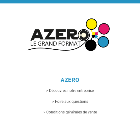
variations.
variations.
Les
Les
options
options
peuvent
peuvent
être
être
choisies
choisies
sur
sur
la
la
page
page
du
du
produit
produit
AZERO
> Découvrez notre entreprise
> Foire aux questions
> Conditions générales de vente