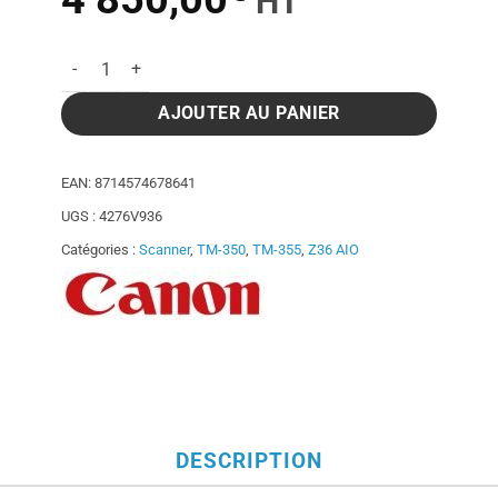
HT
prix
prix
quantité de Scanner Z36 AIO pour Canon TM-350 / TM-355
initial
actuel
AJOUTER AU PANIER
était :
est :
EAN:
8714574678641
UGS :
4276V936
5
4
Catégories :
Scanner
,
TM-350
,
TM-355
,
Z36 AIO
761,00€.
850,00€.
DESCRIPTION