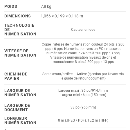
POIDS
7,8 kg
DIMENSIONS
1,056 × 0,199 × 0,118 m
TECHNOLOGIE
DE
Capteur unique
NUMÉRISATION
Copie : vitesse de numérisation couleur 24 bits à 200
ppp : 6 pps, Numérisation vers un PC : vitesse de
VITESSE DE
numérisation couleur 24 bits à 200 ppp : 3 pps,
NUMÉRISATION
Vitesse de numérisation niveaux de gris et
monochrome 8 bits à 200 ppp : 13 pps
CHEMIN DE
Sortie avant/arrière – Arrière (éjection par l'avant via
PAPIER
le guide de retour document)
LARGEUR DE
Largeur maxi : 36 po/914,4 mm
NUMÉRISATION
Largeur mini : 6 po (150 mm)
LARGEUR DE
38 po (965 mm)
DOCUMENT
LONGUEUR
8 m (JPEG / PDF), 15,2 m (TIFF)
NUMÉRISATION