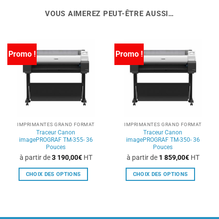
VOUS AIMEREZ PEUT-ÊTRE AUSSI…
Promo !
Promo !
IMPRIMANTES GRAND FORMAT
IMPRIMANTES GRAND FORMAT
Traceur Canon
Traceur Canon
imagePROGRAF TM-355- 36
imagePROGRAF TM-350- 36
Pouces
Pouces
à partir de
3 190,00
€
HT
à partir de
1 859,00
€
HT
CHOIX DES OPTIONS
CHOIX DES OPTIONS
Ce
Ce
produit
produit
a
a
plusieurs
plusieurs