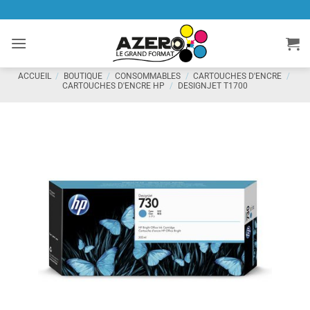
Passer
au
contenu
ACCUEIL
/
BOUTIQUE
/
CONSOMMABLES
/
CARTOUCHES D'ENCRE
/
CARTOUCHES D'ENCRE HP
/
DESIGNJET T1700