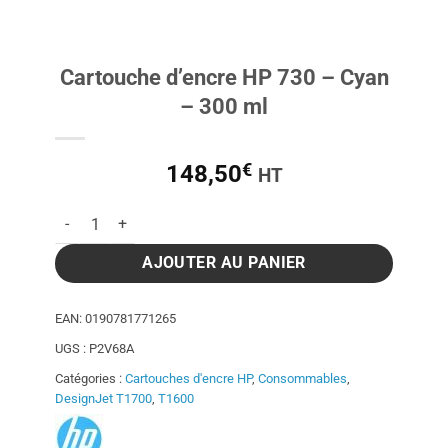
Cartouche d’encre HP 730 – Cyan
– 300 ml
€
148,50
HT
quantité de Cartouche d'encre HP 730 - Cyan - 300 ml
AJOUTER AU PANIER
EAN:
0190781771265
UGS :
P2V68A
Catégories :
Cartouches d'encre HP
,
Consommables
,
DesignJet T1700
,
T1600