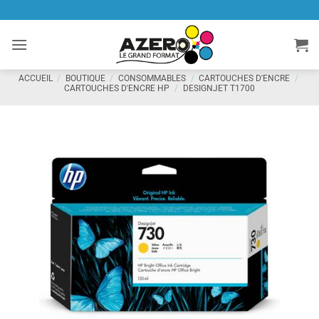
Passer
au
contenu
ACCUEIL
/
BOUTIQUE
/
CONSOMMABLES
/
CARTOUCHES D'ENCRE
/
CARTOUCHES D'ENCRE HP
/
DESIGNJET T1700