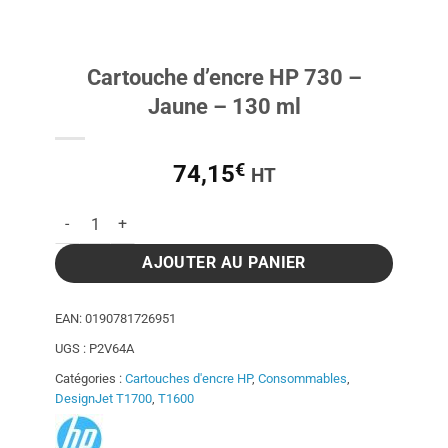
Cartouche d’encre HP 730 –
Jaune – 130 ml
€
74,15
HT
quantité de Cartouche d'encre HP 730 - Jaune - 130 ml
AJOUTER AU PANIER
EAN:
0190781726951
UGS :
P2V64A
Catégories :
Cartouches d'encre HP
,
Consommables
,
DesignJet T1700
,
T1600