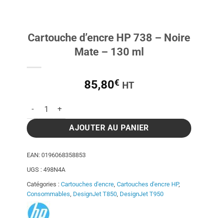
Cartouche d’encre HP 738 – Noire
Mate – 130 ml
€
85,80
HT
quantité de Cartouche d'encre HP 738 - Noire Mate - 130 ml
AJOUTER AU PANIER
EAN:
0196068358853
UGS :
498N4A
Catégories :
Cartouches d'encre
,
Cartouches d'encre HP
,
Consommables
,
DesignJet T850
,
DesignJet T950