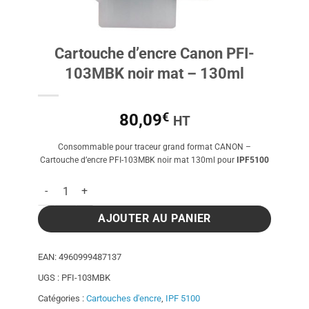
Cartouche d’encre Canon PFI-
103MBK noir mat – 130ml
€
80,09
HT
Consommable pour traceur grand format CANON –
Cartouche d’encre PFI-103MBK noir mat 130ml pour
IPF5100
quantité de Cartouche d'encre Canon PFI-103MBK noir mat - 
AJOUTER AU PANIER
EAN:
4960999487137
UGS :
PFI-103MBK
Catégories :
Cartouches d'encre
,
IPF 5100