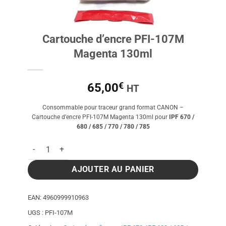
Cartouche d’encre PFI-107M
Magenta 130ml
€
65,00
HT
Consommable pour traceur grand format CANON –
Cartouche d’encre PFI-107M Magenta 130ml pour
IPF 670 /
680 / 685 / 770 / 780 / 785
quantité de Cartouche d'encre PFI-107M Magenta 130ml
AJOUTER AU PANIER
EAN:
4960999910963
UGS :
PFI-107M