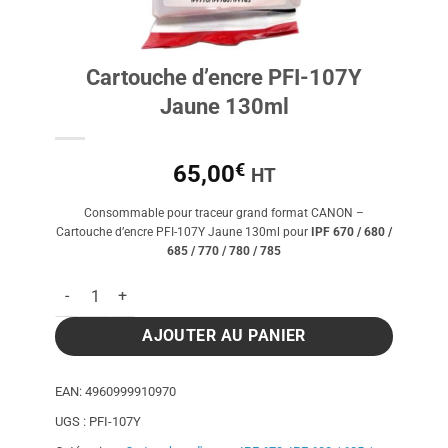
Cartouche d’encre PFI-107Y
Jaune 130ml
€
65,00
HT
Consommable pour traceur grand format CANON –
Cartouche d’encre PFI-107Y Jaune 130ml pour
IPF 670 / 680 /
685 / 770 / 780 / 785
quantité de Cartouche d'encre PFI-107Y Jaune 130ml
AJOUTER AU PANIER
EAN:
4960999910970
UGS :
PFI-107Y