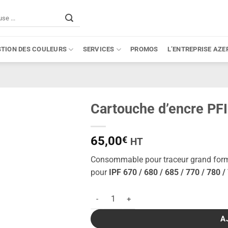
STION DES COULEURS
SERVICES
PROMOS
L’ENTREPRISE AZE
Cartouche d’encre PF
65,00
€
HT
Consommable pour traceur grand for
pour
IPF 670 / 680 / 685 / 770 / 780 
quantité de Cartouche d'encre PFI-107BK 
A