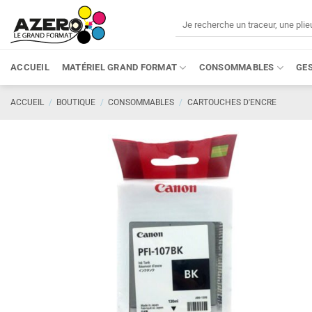
Passer
Recherche
au
pour :
contenu
ACCUEIL
MATÉRIEL GRAND FORMAT
CONSOMMABLES
GE
ACCUEIL
/
BOUTIQUE
/
CONSOMMABLES
/
CARTOUCHES D'ENCRE