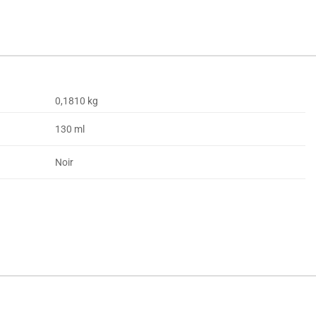
0,1810 kg
130 ml
Noir