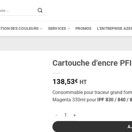
STION DES COULEURS
SERVICES
PROMOS
L’ENTREPRISE AZE
Cartouche d’encre P
138,53
€
HT
Consommable pour traceur grand for
Magenta 330ml pour
IPF 830 / 840 /
quantité de Cartouche d'encre PFI-307M 
A