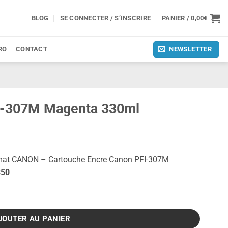
BLOG
SE CONNECTER / S’INSCRIRE
PANIER /
0,00
€
RO
CONTACT
NEWSLETTER
FI-307M Magenta 330ml
mat CANON – Cartouche Encre Canon PFI-307M
 850
Magenta 330ml
JOUTER AU PANIER