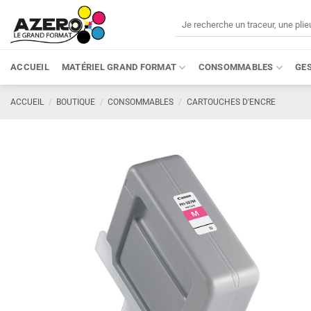
Passer
Recherche
au
pour :
contenu
ACCUEIL
MATÉRIEL GRAND FORMAT
CONSOMMABLES
GE
ACCUEIL
/
BOUTIQUE
/
CONSOMMABLES
/
CARTOUCHES D'ENCRE