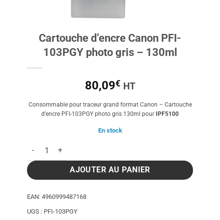
Cartouche d’encre Canon PFI-
103PGY photo gris – 130ml
€
80,09
HT
Consommable pour traceur grand format Canon – Cartouche
d’encre PFI-103PGY photo gris 130ml pour
IPF5100
En stock
quantité de Cartouche d'encre Canon PFI-103PGY photo gris 
AJOUTER AU PANIER
EAN:
4960999487168
UGS :
PFI-103PGY