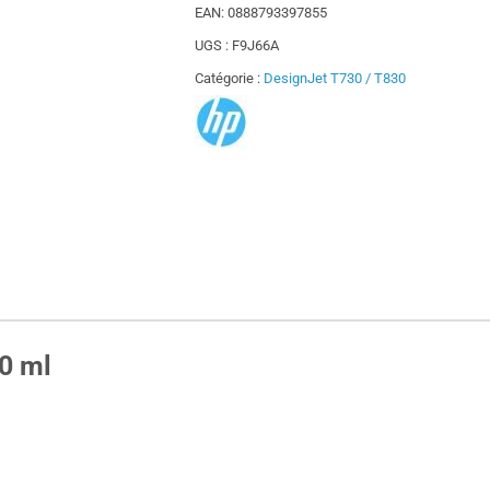
EAN:
0888793397855
UGS :
F9J66A
Catégorie :
DesignJet T730 / T830
0 ml