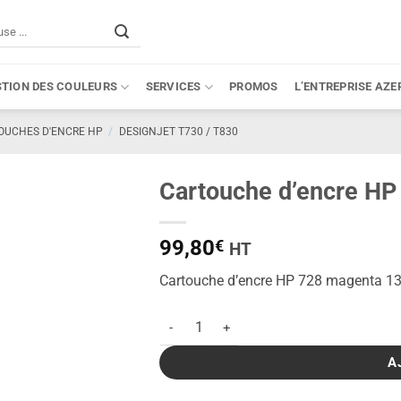
STION DES COULEURS
SERVICES
PROMOS
L’ENTREPRISE AZE
OUCHES D'ENCRE HP
/
DESIGNJET T730 / T830
Cartouche d’encre HP
99,80
€
HT
Cartouche d’encre HP 728 magenta 130
quantité de Cartouche d'encre HP 728 mag
A