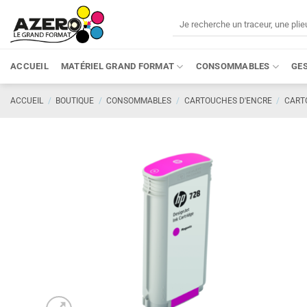
Passer
Recherche
au
pour :
contenu
ACCUEIL
MATÉRIEL GRAND FORMAT
CONSOMMABLES
GE
ACCUEIL
/
BOUTIQUE
/
CONSOMMABLES
/
CARTOUCHES D'ENCRE
/
CART