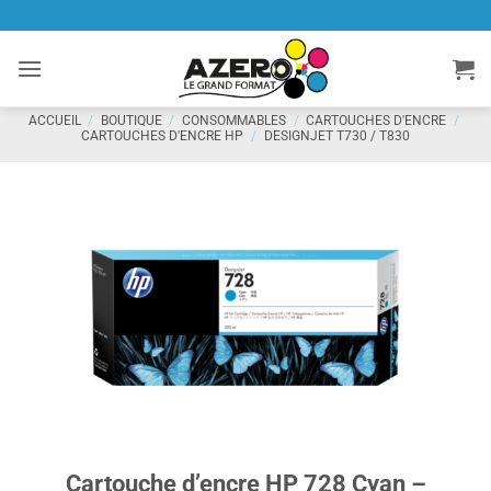
Passer
au
contenu
ACCUEIL
/
BOUTIQUE
/
CONSOMMABLES
/
CARTOUCHES D'ENCRE
/
CARTOUCHES D'ENCRE HP
/
DESIGNJET T730 / T830
Cartouche d’encre HP 728 Cyan –