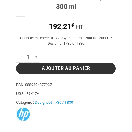
300 ml
€
192,21
HT
Cartouche d’encre HP 728 Cyan 300 ml. Pour traceurs HP
Designjet T730 et T830
quantité de Cartouche d'encre HP 728 Cyan - 300 ml
AJOUTER AU PANIER
EAN:
0889894377937
UGS :
F9K17A
Catégorie :
DesignJet T730 / T830