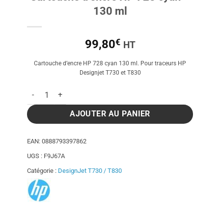
130 ml
€
99,80
HT
Cartouche d’encre HP 728 cyan 130 ml. Pour traceurs HP
Designjet T730 et T830
quantité de Cartouche d'encre HP 728 cyan - 130 ml
AJOUTER AU PANIER
EAN:
0888793397862
UGS :
F9J67A
Catégorie :
DesignJet T730 / T830