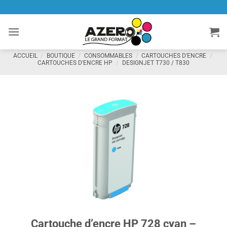
Passer
au
contenu
ACCUEIL
/
BOUTIQUE
/
CONSOMMABLES
/
CARTOUCHES D'ENCRE
/
CARTOUCHES D'ENCRE HP
/
DESIGNJET T730 / T830
Cartouche d’encre HP 728 cyan –