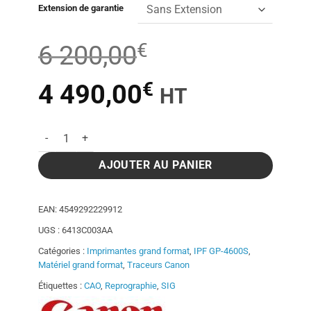
Extension de garantie
€
6 200,00
€
Le
Le
4 490,00
HT
prix
prix
quantité de Traceur Canon imagePROGRAF GP-4600S - 44 P
initial
actuel
AJOUTER AU PANIER
était :
est :
EAN:
4549292229912
UGS :
6413C003AA
6
4
Catégories :
Imprimantes grand format
,
IPF GP-4600S
,
Matériel grand format
,
Traceurs Canon
200,00€.
490,00€.
Étiquettes :
CAO
,
Reprographie
,
SIG