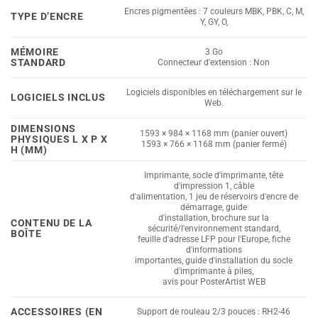
Encres pigmentées : 7 couleurs MBK, PBK, C, M,
TYPE D’ENCRE
Y, GY, O,
MÉMOIRE
3 Go
STANDARD
Connecteur d'extension : Non
Logiciels disponibles en téléchargement sur le
LOGICIELS INCLUS
Web.
DIMENSIONS
1593 × 984 × 1168 mm (panier ouvert)
PHYSIQUES L X P X
1593 × 766 × 1168 mm (panier fermé)
H (MM)
Imprimante, socle d'imprimante, tête
d'impression 1, câble
d'alimentation, 1 jeu de réservoirs d'encre de
démarrage, guide
d'installation, brochure sur la
CONTENU DE LA
sécurité/l'environnement standard,
BOÎTE
feuille d'adresse LFP pour l'Europe, fiche
d'informations
importantes, guide d'installation du socle
d'imprimante à piles,
avis pour PosterArtist WEB
ACCESSOIRES (EN
Support de rouleau 2/3 pouces : RH2-46