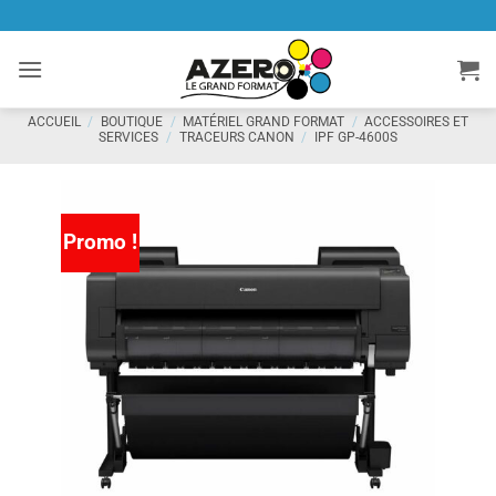
Passer
au
contenu
ACCUEIL
/
BOUTIQUE
/
MATÉRIEL GRAND FORMAT
/
ACCESSOIRES ET
SERVICES
/
TRACEURS CANON
/
IPF GP-4600S
Promo !