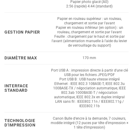
Papier photo glacé (A0)
2:56 (rapide) 4:44 (standard)
Papier en rouleau supérieur : un rouleau,
chargement et sortie par l'avant
Papier en rouleau inférieur (en option) : un
GESTION PAPIER
rouleau, chargement et sortie par l'avant
Feuille : chargement par le haut et sortie par
l'avant (alimentation manuelle à l'aide du levier
de verrouillage du support)
DIAMÈTRE MAX
170 mm
Port USB A : impression directe à partir d'une clé
USB pour les fichiers JPEG/PDF
Port USB B : USB haute vitesse intégré
Ethernet : IEEE 802.3 10BASE-T, IEEE 802.3u
INTERFACE
100BASE-TX / négociation automatique, IEEE
STANDARD
802.3ab 1000BASE-T / négociation
automatique, IEEE 802.3x en duplex intégral
LAN sans fil : IEEE802.11n / IEEE802.11g /
IEEE802.11b
Canon Bulle d’encre à la demande, 7 couleurs,
TECHNOLOGIE
modèle intégré (12 puces par tête d’impression ×
D’IMPRESSION
1 tête d’impression)