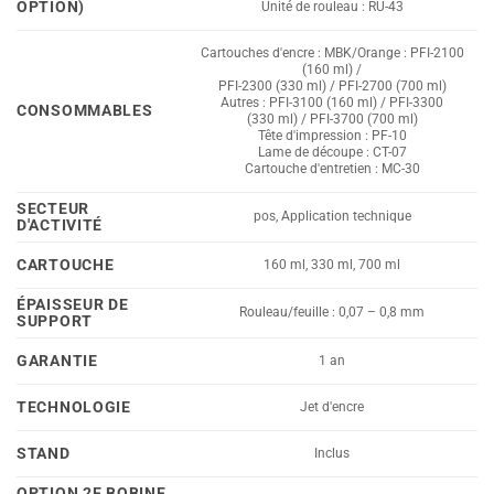
OPTION)
Unité de rouleau : RU-43
Cartouches d'encre : MBK/Orange : PFI-2100
(160 ml) /
PFI-2300 (330 ml) / PFI-2700 (700 ml)
Autres : PFI-3100 (160 ml) / PFI-3300
CONSOMMABLES
(330 ml) / PFI-3700 (700 ml)
Tête d'impression : PF-10
Lame de découpe : CT-07
Cartouche d'entretien : MC-30
SECTEUR
pos, Application technique
D'ACTIVITÉ
CARTOUCHE
160 ml, 330 ml, 700 ml
ÉPAISSEUR DE
Rouleau/feuille : 0,07 – 0,8 mm
SUPPORT
GARANTIE
1 an
TECHNOLOGIE
Jet d'encre
STAND
Inclus
OPTION 2E BOBINE