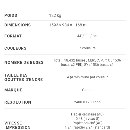
POIDS
122 kg
DIMENSIONS
1593 × 984 × 1168 m
FORMAT
44"/111,8cm
COULEURS
7 couleurs
Total : 18.432 buses ; MBK, C, M, Y, O : 1536
NOMBRE DE BUSES
buses x2 PBK, GY : 1536 buses x1
TAILLE DES
4 pl minimum par couleur
GOUTTES D'ENCRE
MARQUE
Canon
RÉSOLUTION
2400 × 1200 ppp
Papier ordinaire (A0)
0:48 (niveau 5)
VITESSE
Papier couché (A0)
IMPRESSION
1:24 (rapide) 2:24 (standard)